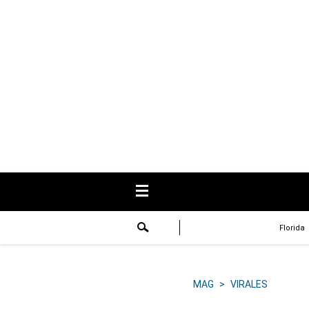
USA
Respuestas
Fama
Historias
Data
Videos
Recetas
Florida
Virales
Lo último
MAG
>
VIRALES
Volver a El Comercio