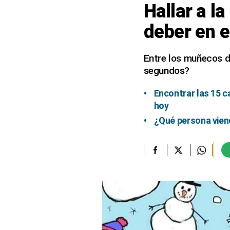
Hallar a l
elcomercio.pe
deber en e
Términos
Y
Condiciones
Entre los muñecos de
De
segundos?
Uso
Oficinas
Encontrar las 15 c
Concesionarias
hoy
Principios
¿Qué persona viene
Rectores
Buenas
Prácticas
Políticas
De
Privacidad
Política
Integrada
De
Gestión