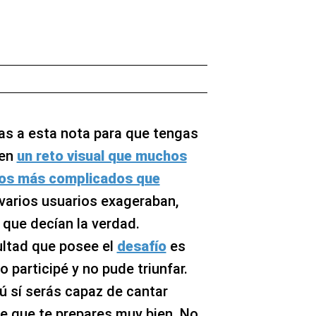
ras a esta nota para que tengas
 en
un reto visual que muchos
los más complicados que
ue varios usuarios exageraban,
 que decían la verdad.
cultad que posee el
desafío
es
 participé y no pude triunfar.
ú sí serás capaz de cantar
de que te prepares muy bien. No