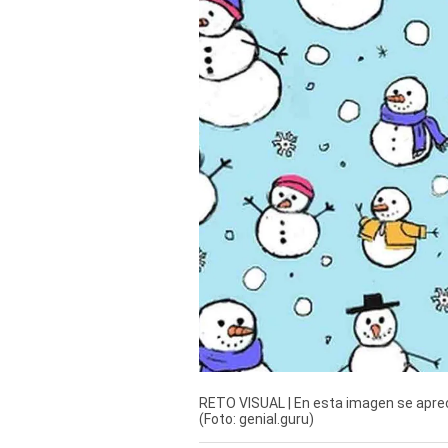
Derechos
Arco
Política
De
Cookies
RETO VISUAL | En esta imagen se aprec
(Foto: genial.guru)