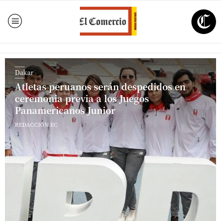
Dakar
Atletas peruanos serán despedidos en
ceremonia previa a los Juegos
Panamericanos Junior
REDACCIÓN EC