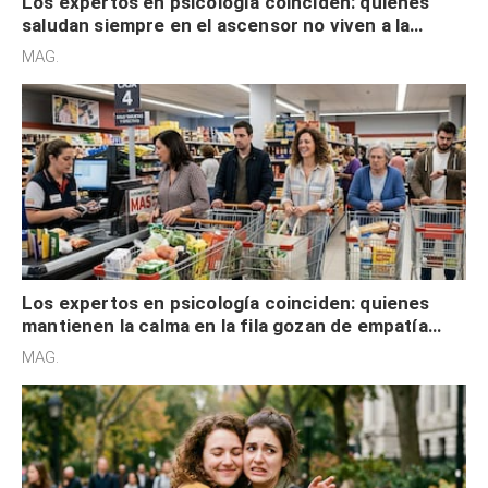
Los expertos en psicología coinciden: quienes
saludan siempre en el ascensor no viven a la
defensiva y tienen apertura social
MAG.
Los expertos en psicología coinciden: quienes
mantienen la calma en la fila gozan de empatía
cognitiva, gratitud y no solo tienen autocontrol
MAG.