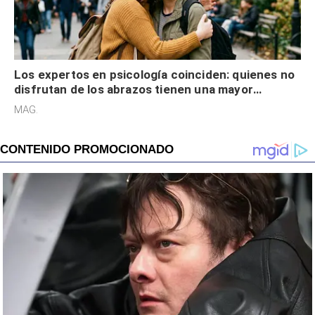
Los expertos en psicología coinciden: quienes no
disfrutan de los abrazos tienen una mayor
sensibilidad a los estímulos físicos y no es por
MAG.
desinterés