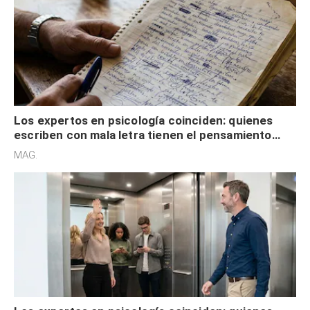
Los expertos en psicología coinciden: quienes
escriben con mala letra tienen el pensamiento
acelerado y no lo hacen por desinterés
MAG.