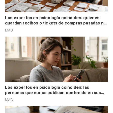
Los expertos en psicología coinciden: quienes
guardan recibos o tickets de compras pasadas no
son acumuladores, sino que tienen necesidad de
MAG.
control
Los expertos en psicología coinciden: las
personas que nunca publican contenido en sus
redes sociales no pretenden buscar validación
MAG.
externa