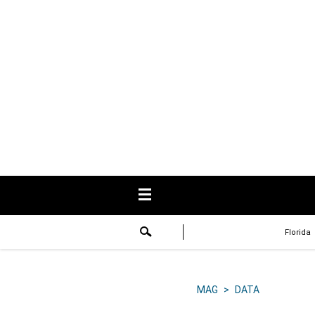
USA
Respuestas
Fama
Historias
Data
Videos
Recetas
Florida
Virales
Lo último
MAG
>
DATA
Volver a El Comercio