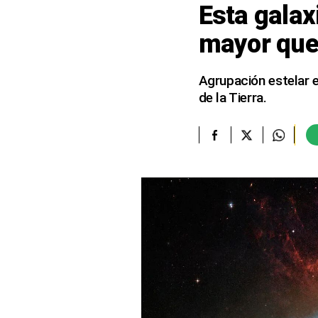
Esta galax
elcomercio.pe
mayor que 
Términos
Y
Condiciones
Agrupación estelar e
De
de la Tierra.
Uso
Oficinas
Concesionarias
Principios
Rectores
Buenas
Prácticas
Políticas
De
Privacidad
Política
Integrada
De
Gestión