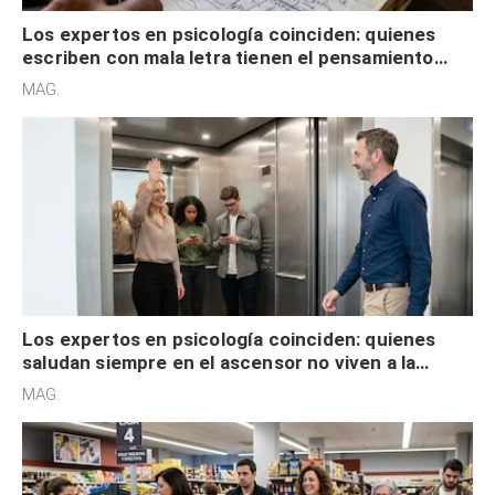
Los expertos en psicología coinciden: quienes
escriben con mala letra tienen el pensamiento
acelerado y no lo hacen por desinterés
MAG.
Los expertos en psicología coinciden: quienes
saludan siempre en el ascensor no viven a la
defensiva y tienen apertura social
MAG.