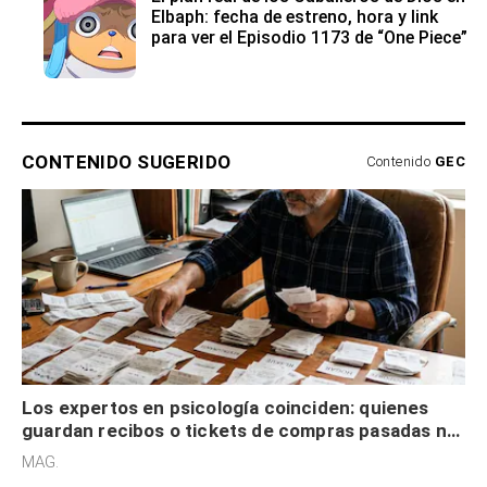
Elbaph: fecha de estreno, hora y link
para ver el Episodio 1173 de “One Piece”
CONTENIDO SUGERIDO
Contenido
GEC
Los expertos en psicología coinciden: quienes
guardan recibos o tickets de compras pasadas no
son acumuladores, sino que tienen necesidad de
MAG.
control