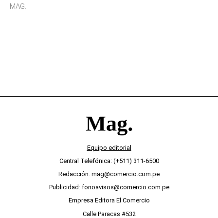
sensibilidad a los estímulos físicos y no es por
MAG.
desinterés
Equipo editorial
Central Telefónica: (+511) 311-6500
Redacción: mag@comercio.com.pe
Publicidad: fonoavisos@comercio.com.pe
Empresa Editora El Comercio
Calle Paracas #532