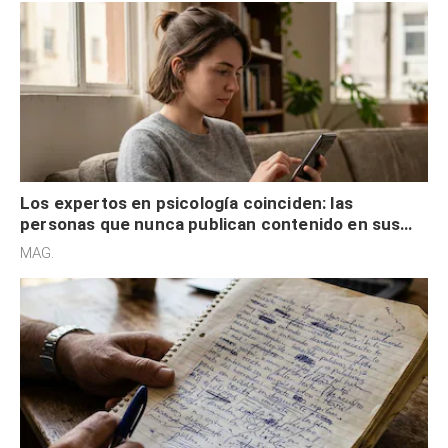
Los expertos en psicología coinciden: las
personas que nunca publican contenido en sus
redes sociales no pretenden buscar validación
MAG.
externa