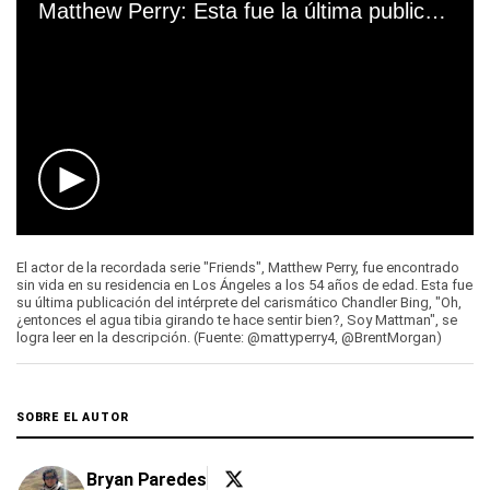
Cargando anuncio
0
seconds
El actor de la recordada serie "Friends", Matthew Perry, fue encontrado
of
sin vida en su residencia en Los Ángeles a los 54 años de edad. Esta fue
0
su última publicación del intérprete del carismático Chandler Bing, "Oh,
seconds
¿entonces el agua tibia girando te hace sentir bien?, Soy Mattman", se
logra leer en la descripción. (Fuente: @mattyperry4, @BrentMorgan)
SOBRE EL AUTOR
Bryan Paredes