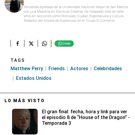
Periodista egresado de la Universidad Nacional Mayor de San Marcos,
con una Maestría en Escritura Creativa. Ha trabajado más de siete
años en secciones como Policiales, Ciudad, Espectáculos y Cultura.
Redactor del Núcleo de Audiencias en el Grupo El Comercio.
Únete
TAGS
Matthew Perry
Friends
Actores
Celebridades
Estados Unidos
LO MÁS VISTO
El gran final: fecha, hora y link para ver
el episodio 8 de “House of the Dragon” -
Temporada 3