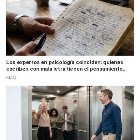
Los expertos en psicología coinciden: quienes
escriben con mala letra tienen el pensamiento
acelerado y no lo hacen por desinterés
MAG.