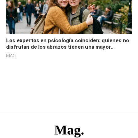
Los expertos en psicología coinciden: quienes no
disfrutan de los abrazos tienen una mayor
sensibilidad a los estímulos físicos y no es por
MAG.
desinterés