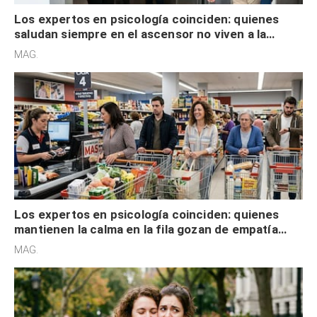
Los expertos en psicología coinciden: quienes
saludan siempre en el ascensor no viven a la
defensiva y tienen apertura social
MAG.
Los expertos en psicología coinciden: quienes
mantienen la calma en la fila gozan de empatía
cognitiva, gratitud y no solo tienen autocontrol
MAG.