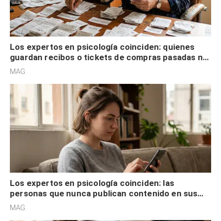
Los expertos en psicología coinciden: quienes
guardan recibos o tickets de compras pasadas no
son acumuladores, sino que tienen necesidad de
MAG.
control
Los expertos en psicología coinciden: las
personas que nunca publican contenido en sus
redes sociales no pretenden buscar validación
MAG.
externa