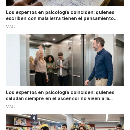
Los expertos en psicología coinciden: quienes
escriben con mala letra tienen el pensamiento
acelerado y no lo hacen por desinterés
MAG.
Los expertos en psicología coinciden: quienes
saludan siempre en el ascensor no viven a la
defensiva y tienen apertura social
MAG.