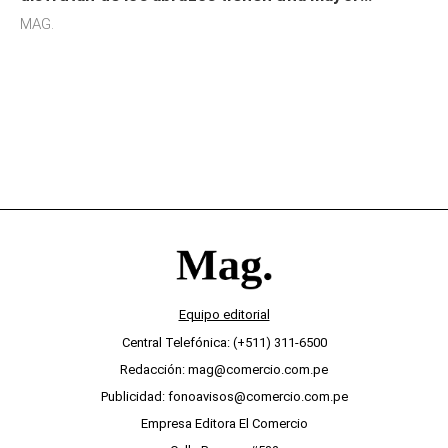
sensibilidad a los estímulos físicos y no es por
MAG.
desinterés
Equipo editorial
Central Telefónica: (+511) 311-6500
Redacción: mag@comercio.com.pe
Publicidad: fonoavisos@comercio.com.pe
Empresa Editora El Comercio