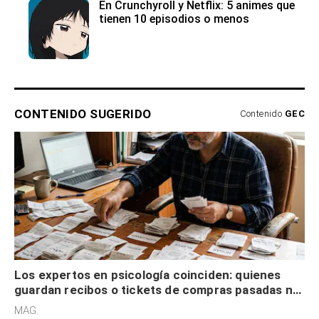
En Crunchyroll y Netflix: 5 animes que
tienen 10 episodios o menos
CONTENIDO SUGERIDO
Contenido
GEC
Los expertos en psicología coinciden: quienes
guardan recibos o tickets de compras pasadas no
son acumuladores, sino que tienen necesidad de
MAG.