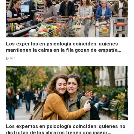
Los expertos en psicología coinciden: quienes
mantienen la calma en la fila gozan de empatía
cognitiva, gratitud y no solo tienen autocontrol
MAG.
Los expertos en psicología coinciden: quienes no
disfrutan de los abrazos tienen una mayor