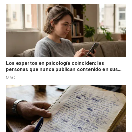
control
Los expertos en psicología coinciden: las
personas que nunca publican contenido en sus
redes sociales no pretenden buscar validación
MAG.
externa