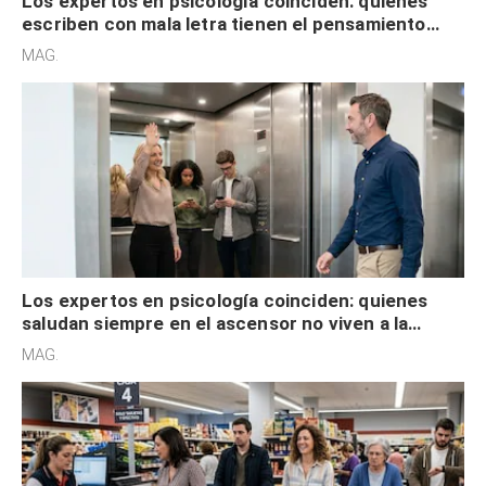
Los expertos en psicología coinciden: quienes
escriben con mala letra tienen el pensamiento
acelerado y no lo hacen por desinterés
MAG.
Los expertos en psicología coinciden: quienes
saludan siempre en el ascensor no viven a la
defensiva y tienen apertura social
MAG.