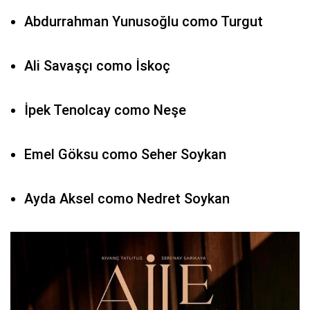
Abdurrahman Yunusoğlu como Turgut
Ali Savaşçı como İskoç
İpek Tenolcay como Neşe
Emel Göksu como Seher Soykan
Ayda Aksel como Nedret Soykan