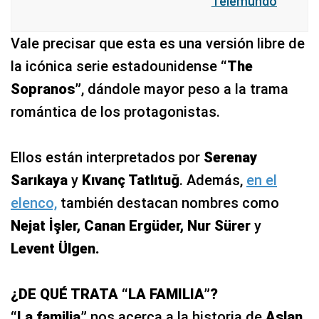
Telemundo
Vale precisar que esta es una versión libre de
la icónica serie estadounidense
“The
Sopranos”
, dándole mayor peso a la trama
romántica de los protagonistas.
Ellos están interpretados por
Serenay
Sarıkaya
y
Kıvanç Tatlıtuğ
. Además,
en el
elenco,
también destacan nombres como
Nejat İşler, Canan Ergüder, Nur Sürer
y
Levent Ülgen.
¿DE QUÉ TRATA “LA FAMILIA”?
“La familia”
nos acerca a la historia de
Aslan