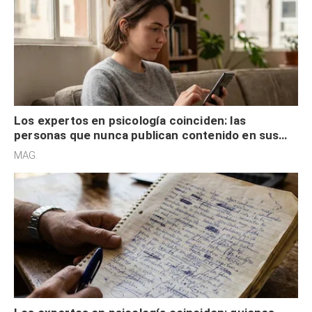
Los expertos en psicología coinciden: las
personas que nunca publican contenido en sus
redes sociales no pretenden buscar validación
MAG.
externa