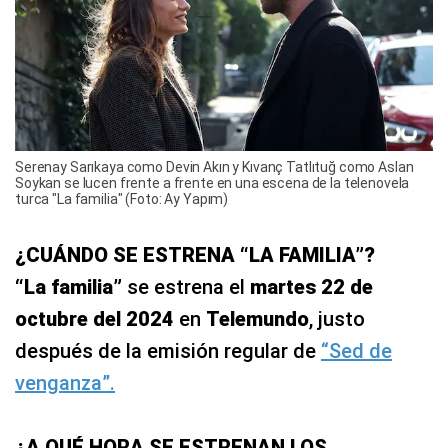
Serenay Sarıkaya como Devin Akın y Kıvanç Tatlıtuğ como Aslan
Soykan se lucen frente a frente en una escena de la telenovela
turca "La familia" (Foto: Ay Yapım)
¿CUÁNDO SE ESTRENA “LA FAMILIA”?
“La familia”
se estrena el
martes 22 de
octubre del 2024
en
Telemundo
, justo
después de la emisión regular de
“Sed de
venganza”.
¿A QUÉ HORA SE ESTRENAN LOS