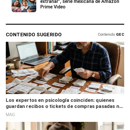
extrañar”, serie mexicana de Amazon
Prime Video
CONTENIDO SUGERIDO
Contenido
GEC
Los expertos en psicología coinciden: quienes
guardan recibos o tickets de compras pasadas no
son acumuladores, sino que tienen necesidad de
MAG.
control