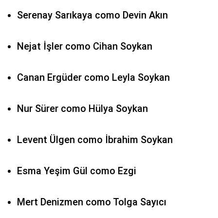
Serenay Sarıkaya como Devin Akın
Nejat İşler como Cihan Soykan
Canan Ergüder como Leyla Soykan
Nur Sürer como Hülya Soykan
Levent Ülgen como İbrahim Soykan
Esma Yeşim Gül como Ezgi
Mert Denizmen como Tolga Sayıcı