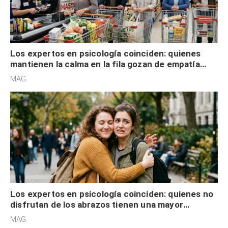
Los expertos en psicología coinciden: quienes
mantienen la calma en la fila gozan de empatía
cognitiva, gratitud y no solo tienen autocontrol
MAG.
Los expertos en psicología coinciden: quienes no
disfrutan de los abrazos tienen una mayor
sensibilidad a los estímulos físicos y no es por
MAG.
desinterés