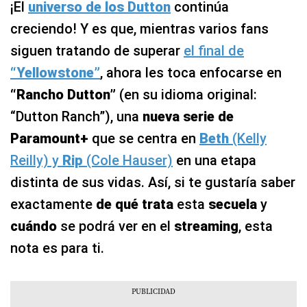
¡El
universo de los Dutton
continúa
creciendo! Y es que, mientras varios fans
siguen tratando de superar
el final de
“Yellowstone”
, ahora les toca enfocarse en
“Rancho Dutton”
(en su idioma original:
“Dutton Ranch”), una
nueva serie de
Paramount+
que se centra en
Beth
(Kelly
Reilly) y
Rip
(Cole Hauser)
en una etapa
distinta de sus vidas. Así, si te gustaría saber
exactamente
de qué trata
esta
secuela
y
cuándo
se podrá ver en el
streaming
, esta
nota es para ti.