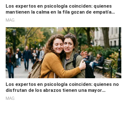
Los expertos en psicología coinciden: quienes
mantienen la calma en la fila gozan de empatía
cognitiva, gratitud y no solo tienen autocontrol
MAG.
Los expertos en psicología coinciden: quienes no
disfrutan de los abrazos tienen una mayor
sensibilidad a los estímulos físicos y no es por
MAG.
desinterés