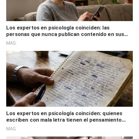
Los expertos en psicología coinciden: las
personas que nunca publican contenido en sus
redes sociales no pretenden buscar validación
MAG.
externa
Los expertos en psicología coinciden: quienes
escriben con mala letra tienen el pensamiento
acelerado y no lo hacen por desinterés
MAG.