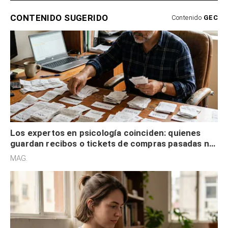
CONTENIDO SUGERIDO
Contenido
GEC
Los expertos en psicología coinciden: quienes
guardan recibos o tickets de compras pasadas no
son acumuladores, sino que tienen necesidad de
MAG.
control