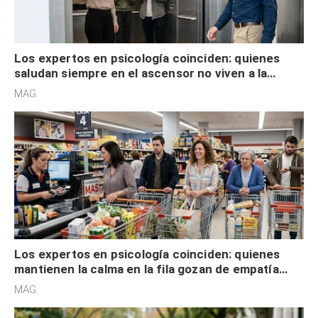
Los expertos en psicología coinciden: quienes
saludan siempre en el ascensor no viven a la
defensiva y tienen apertura social
MAG.
Los expertos en psicología coinciden: quienes
mantienen la calma en la fila gozan de empatía
cognitiva, gratitud y no solo tienen autocontrol
MAG.