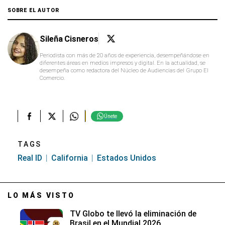
SOBRE EL AUTOR
Sileña Cisneros
Periodista con más de 20 años de experiencia, desempeñándose en
diferentes áreas en medios impresos y digital. En la actualidad, se
desempeña como redactora del Núcleo de Audiencias del Grupo El
Comercio.
Únete
TAGS
Real ID
California
Estados Unidos
LO MÁS VISTO
TV Globo te llevó la eliminación de
Brasil en el Mundial 2026