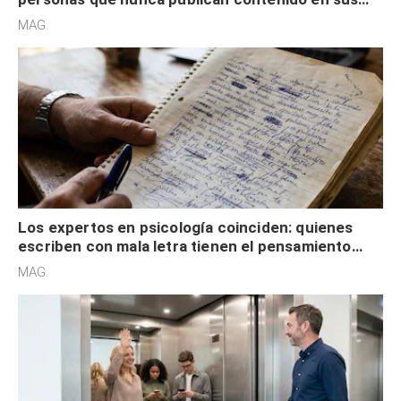
redes sociales no pretenden buscar validación
MAG.
externa
Los expertos en psicología coinciden: quienes
escriben con mala letra tienen el pensamiento
acelerado y no lo hacen por desinterés
MAG.