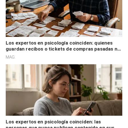
Los expertos en psicología coinciden: quienes
guardan recibos o tickets de compras pasadas no
son acumuladores, sino que tienen necesidad de
MAG.
control
Los expertos en psicología coinciden: las
personas que nunca publican contenido en sus