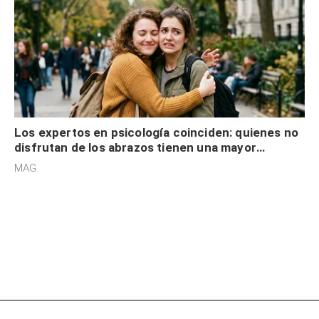
Los expertos en psicología coinciden: quienes no
disfrutan de los abrazos tienen una mayor
sensibilidad a los estímulos físicos y no es por
MAG.
desinterés