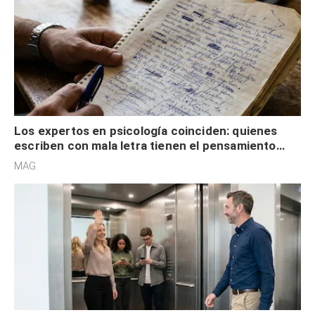
Los expertos en psicología coinciden: quienes
escriben con mala letra tienen el pensamiento
acelerado y no lo hacen por desinterés
MAG.