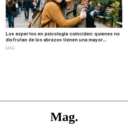
Los expertos en psicología coinciden: quienes no
disfrutan de los abrazos tienen una mayor
sensibilidad a los estímulos físicos y no es por
MAG.
desinterés