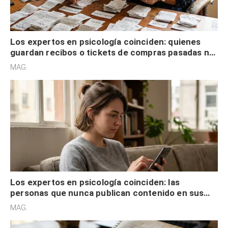
Los expertos en psicología coinciden: quienes
guardan recibos o tickets de compras pasadas no
son acumuladores, sino que tienen necesidad de
MAG.
control
Los expertos en psicología coinciden: las
personas que nunca publican contenido en sus
redes sociales no pretenden buscar validación
MAG.
externa