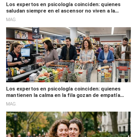
Los expertos en psicología coinciden: quienes
saludan siempre en el ascensor no viven a la
defensiva y tienen apertura social
MAG.
Los expertos en psicología coinciden: quienes
mantienen la calma en la fila gozan de empatía
cognitiva, gratitud y no solo tienen autocontrol
MAG.