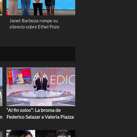
Janet Barboza rompe su
silencio sobre Ethel Pozo
“Al fin solos”: La broma de
en
Federico Salazar a Valeria Piazza