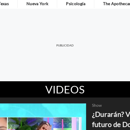
Texas
Nueva York
Psicología
The Apothecar
VIDEOS
Show
¿Durarán? V
futuro de D