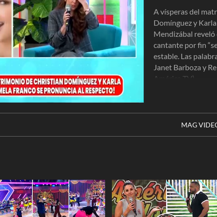
A vísperas del mat
Domínguez y Karla 
Mendizábal reveló q
cantante por fin “s
estable. Las palab
Janet Barboza y Re
América TV)
MAG VIDE