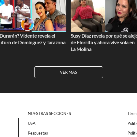
Durarán? Vidente revela el
Susy Díaz revela por qué se alej
uturo de Domínguez y Tarazona
de Florcita y ahora vive sola en
La Molina
VER MÁS
NUESTRAS SECCIONES
Térmi
USA
Polít
Respuestas
Polit