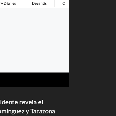
y Diaries
DeSantis
Cita Del Día
idente revela el
omínguez y Tarazona