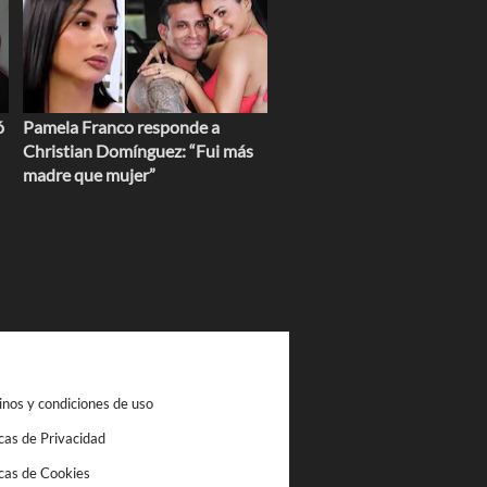
ó
Pamela Franco responde a
Christian Domínguez: “Fui más
madre que mujer”
nos y condiciones de uso
icas de Privacidad
icas de Cookies