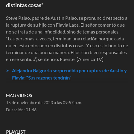
1
distintas cosas”
minute,
46
seconds
Steve Palao, padre de Austin Palao, se pronunció respecto a
la ruptura de su hijo con Flavia Laos. El señor comentó que
no se trata de una infidelidad, sino de temas personales.
“Las personas, a veces, terminan una relación porque cada
quien está enfocado en distintas cosas. Y eso es lo bonito de
terminar de una buena manera. Ellos son bien responsables
en ese sentido”, sentenció. Fuente: [América TV]
Alejandra Baigorria sorprendida por ruptura de Austin y
Flavia: “Sus razones tendrán”
MAG VIDEOS
15 de noviembre de 2023 a las 09:57 p.m.
Duración:
01:46
PLAYLIST