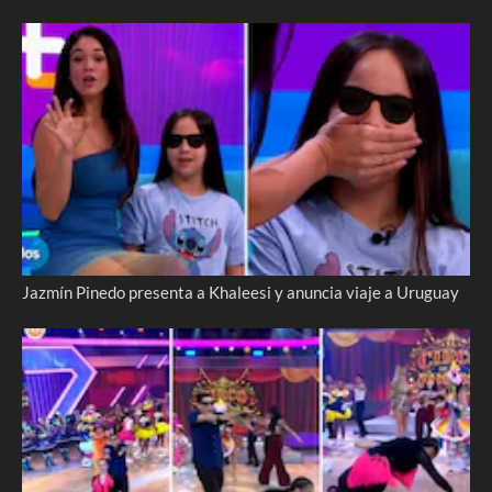
Jazmín Pinedo presenta a Khaleesi y anuncia viaje a Uruguay