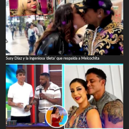
Susy Díaz y la ingeniosa ‘dieta’ que respalda a Melcochita