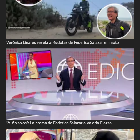
Verónica Linares revela anécdotas de Federico Salazar en moto
“Al fin solos”: La broma de Federico Salazar a Valeria Piazza