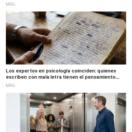
redes sociales no pretenden buscar validación
MAG.
externa
Los expertos en psicología coinciden: quienes
escriben con mala letra tienen el pensamiento
acelerado y no lo hacen por desinterés
MAG.