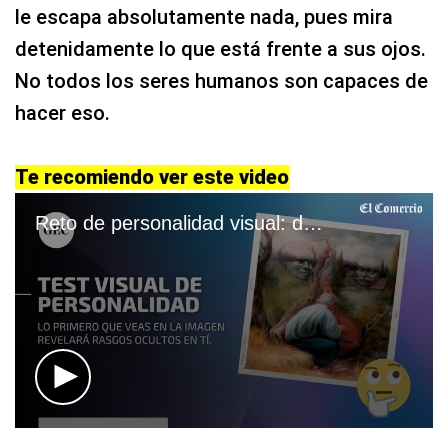
le escapa absolutamente nada, pues mira
detenidamente lo que está frente a sus ojos.
No todos los seres humanos son capaces de
hacer eso.
Te recomiendo ver este video
Reto de personalidad visual: descubre rasgos ocultos de tu forma de ser
0