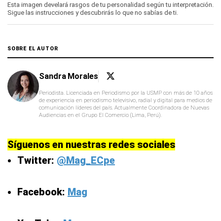
seconds
Esta imagen develará rasgos de tu personalidad según tu interpretación.
of
Sigue las instrucciones y descubrirás lo que no sabías de ti.
1
minute,
21
seconds
SOBRE EL AUTOR
Sandra Morales
Periodista. Licenciada en Periodismo por la USMP con más de 10 años
de experiencia en periodismo televisivo, radial y digital para medios de
comunicación líderes del país. Actualmente Coordinadora de Nuevas
Audiencias en el Grupo El Comercio (Lima, Perú).
Síguenos en nuestras redes sociales
Twitter:
@Mag_ECpe
Facebook:
Mag