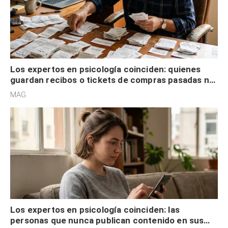
Los expertos en psicología coinciden: quienes
guardan recibos o tickets de compras pasadas no
son acumuladores, sino que tienen necesidad de
MAG.
control
Los expertos en psicología coinciden: las
personas que nunca publican contenido en sus