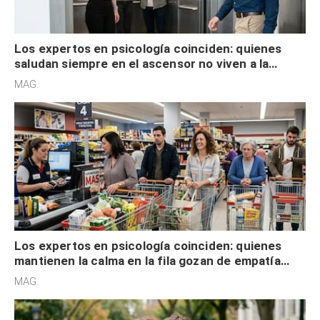
Los expertos en psicología coinciden: quienes
saludan siempre en el ascensor no viven a la
defensiva y tienen apertura social
MAG.
Los expertos en psicología coinciden: quienes
mantienen la calma en la fila gozan de empatía
cognitiva, gratitud y no solo tienen autocontrol
MAG.