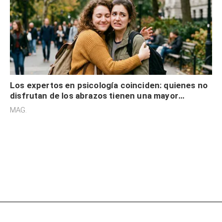
Los expertos en psicología coinciden: quienes no
disfrutan de los abrazos tienen una mayor
sensibilidad a los estímulos físicos y no es por
MAG.
desinterés