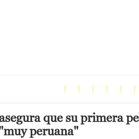
asegura que su primera pe
 "muy peruana"