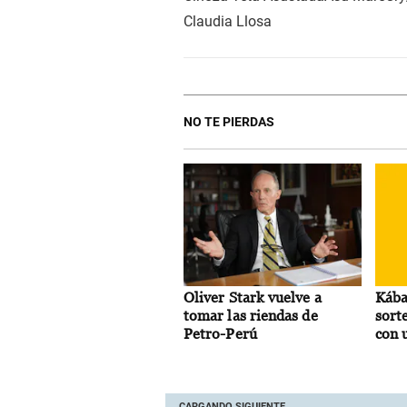
Claudia Llosa
NO TE PIERDAS
Oliver Stark vuelve a
Kábal
tomar las riendas de
sort
Petro-Perú
con 
sole
CARGANDO SIGUIENTE...