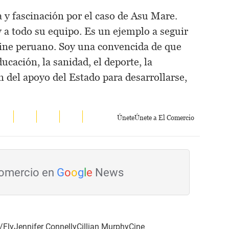
 y fascinación por el caso de Asu Mare.
y a todo su equipo. Es un ejemplo a seguir
 cine peruano. Soy una convencida de que
ducación, la sanidad, el deporte, la
an del apoyo del Estado para desarrollarse,
Únete
Únete a El Comercio
Comercio en
G
o
o
g
l
e
News
/Fly
Jennifer Connelly
Cillian Murphy
Cine