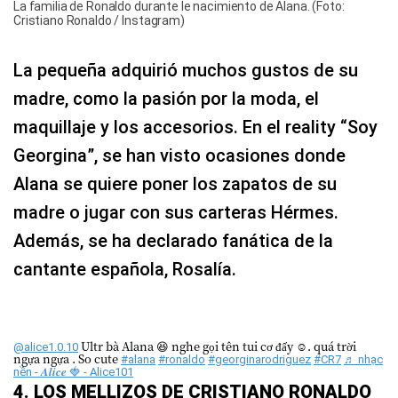
La familia de Ronaldo durante le nacimiento de Alana. (Foto:
Cristiano Ronaldo / Instagram)
La pequeña adquirió muchos gustos de su
madre, como la pasión por la moda, el
maquillaje y los accesorios. En el reality “Soy
Georgina”, se han visto ocasiones donde
Alana se quiere poner los zapatos de su
madre o jugar con sus carteras Hérmes.
Además, se ha declarado fanática de la
cantante española, Rosalía.
Ultr bà Alana 😆 nghe gọi tên tui cơ đấy ☺️. quá trời
@alice1.0.10
ngựa ngựa . So cute
#alana
#ronaldo
#georginarodriguez
#CR7
♬ nhạc
nền - 𝑨𝒍𝒊𝒄𝒆 🍓 - Alice101
4. LOS MELLIZOS DE CRISTIANO RONALDO