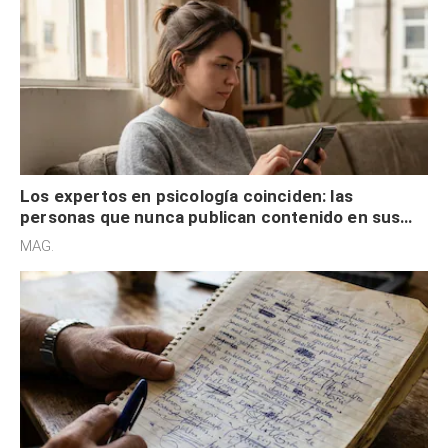
Los expertos en psicología coinciden: las
personas que nunca publican contenido en sus
redes sociales no pretenden buscar validación
MAG.
externa