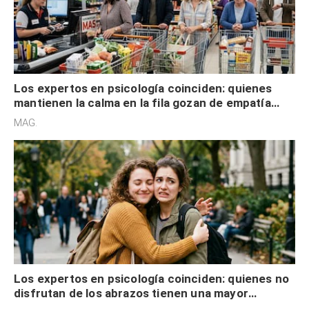
Los expertos en psicología coinciden: quienes
mantienen la calma en la fila gozan de empatía
cognitiva, gratitud y no solo tienen autocontrol
MAG.
Los expertos en psicología coinciden: quienes no
disfrutan de los abrazos tienen una mayor
sensibilidad a los estímulos físicos y no es por