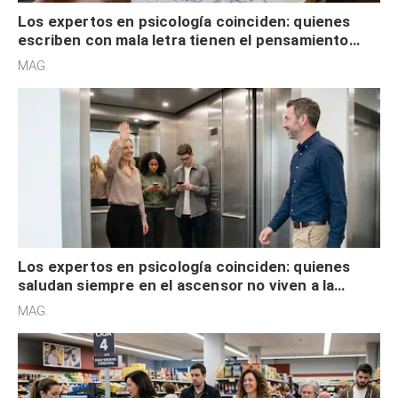
Los expertos en psicología coinciden: quienes
escriben con mala letra tienen el pensamiento
acelerado y no lo hacen por desinterés
MAG.
Los expertos en psicología coinciden: quienes
saludan siempre en el ascensor no viven a la
defensiva y tienen apertura social
MAG.