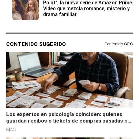
Point”, la nueva serie de Amazon Prime
Video que mezcla romance, misterio y
drama familiar
CONTENIDO SUGERIDO
Contenido
GEC
Los expertos en psicología coinciden: quienes
guardan recibos o tickets de compras pasadas no
son acumuladores, sino que tienen necesidad de
MAG.
control