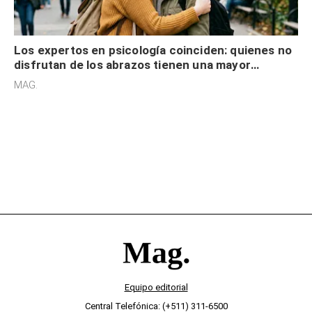
Los expertos en psicología coinciden: quienes no
disfrutan de los abrazos tienen una mayor
sensibilidad a los estímulos físicos y no es por
MAG.
desinterés
Equipo editorial
Central Telefónica: (+511) 311-6500