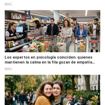
defensiva y tienen apertura social
MAG.
Los expertos en psicología coinciden: quienes
mantienen la calma en la fila gozan de empatía
cognitiva, gratitud y no solo tienen autocontrol
MAG.