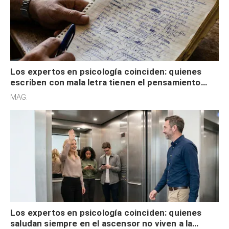
Los expertos en psicología coinciden: quienes
escriben con mala letra tienen el pensamiento
acelerado y no lo hacen por desinterés
MAG.
Los expertos en psicología coinciden: quienes
saludan siempre en el ascensor no viven a la