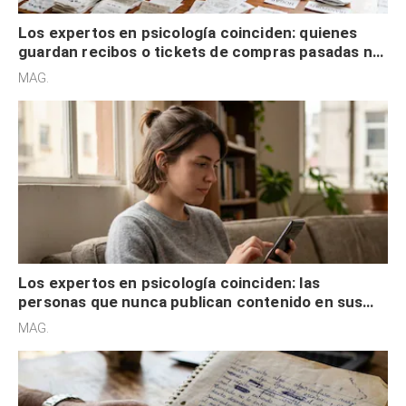
Los expertos en psicología coinciden: quienes
guardan recibos o tickets de compras pasadas no
son acumuladores, sino que tienen necesidad de
MAG.
control
Los expertos en psicología coinciden: las
personas que nunca publican contenido en sus
redes sociales no pretenden buscar validación
MAG.
externa