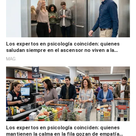
Los expertos en psicología coinciden: quienes
saludan siempre en el ascensor no viven a la
defensiva y tienen apertura social
MAG.
Los expertos en psicología coinciden: quienes
mantienen la calma en la fila gozan de empatía