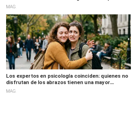
cognitiva, gratitud y no solo tienen autocontrol
MAG.
Los expertos en psicología coinciden: quienes no
disfrutan de los abrazos tienen una mayor
sensibilidad a los estímulos físicos y no es por
MAG.
desinterés