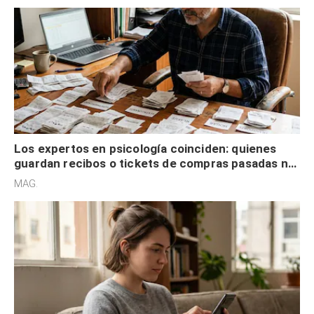
Los expertos en psicología coinciden: quienes
guardan recibos o tickets de compras pasadas no
son acumuladores, sino que tienen necesidad de
MAG.
control