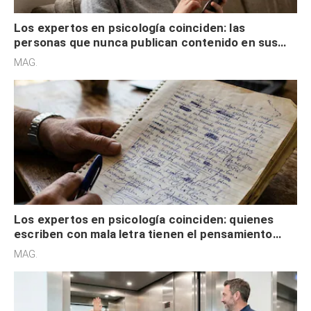
Los expertos en psicología coinciden: las
personas que nunca publican contenido en sus
redes sociales no pretenden buscar validación
MAG.
externa
Los expertos en psicología coinciden: quienes
escriben con mala letra tienen el pensamiento
acelerado y no lo hacen por desinterés
MAG.