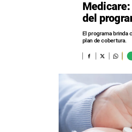
Medicare: 
elcomercio.pe
del progr
Términos
Y
Condiciones
El programa brinda 
De
plan de cobertura.
Uso
Oficinas
Concesionarias
Principios
Rectores
Buenas
Prácticas
Políticas
De
Privacidad
Política
Integrada
De
Gestión