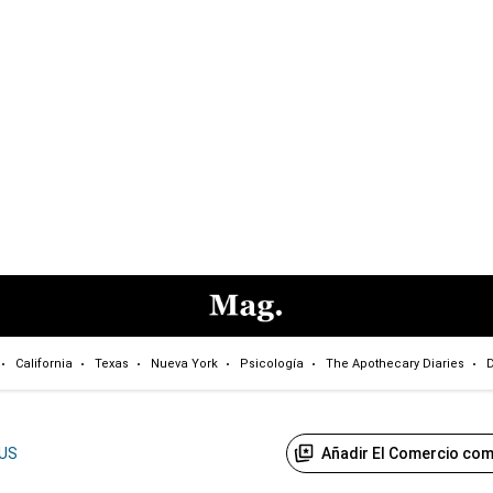
California
Texas
Nueva York
Psicología
The Apothecary Diaries
D
Añadir El Comercio com
US