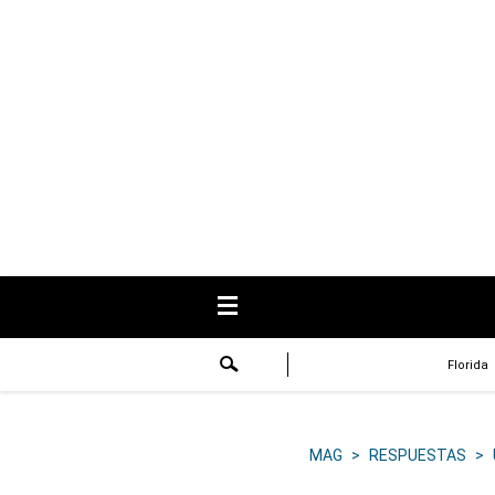
USA
Respuestas
Fama
Historias
Data
Videos
Recetas
Florida
Virales
Lo último
MAG
>
RESPUESTAS
>
Volver a El Comercio