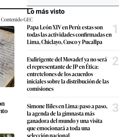
Lo más visto
Contenido
GEC
1
Papa León XIV en Perú: estas son
todas las actividades confirmadas en
Lima, Chiclayo, Cusco y Pucallpa
2
Exdirigente del Movadef ya no será
el representante de JP en Ética:
entretelones de los acuerdos
iniciales sobre la distribución de las
comisiones
on
3
Simone Biles en Lima: paso a paso,
nto
la agenda de la gimnasta más
ganadora del mundo y una visita
que emocionará a toda una
selección nacional