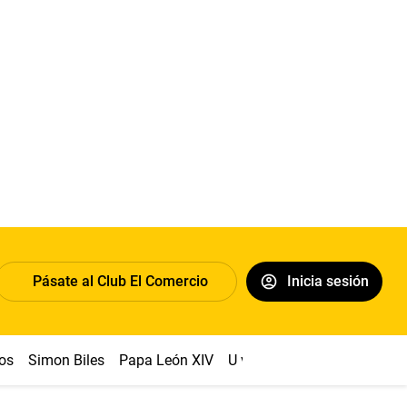
Pásate al Club El Comercio
Inicia sesión
os
Simon Biles
Papa León XIV
U vs Cristal
Dólar
Congr