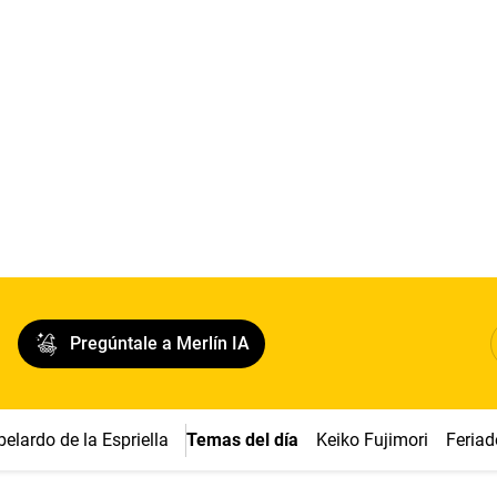
Pregúntale a Merlín IA
belardo de la Espriella
Temas del día
Keiko Fujimori
Feriad