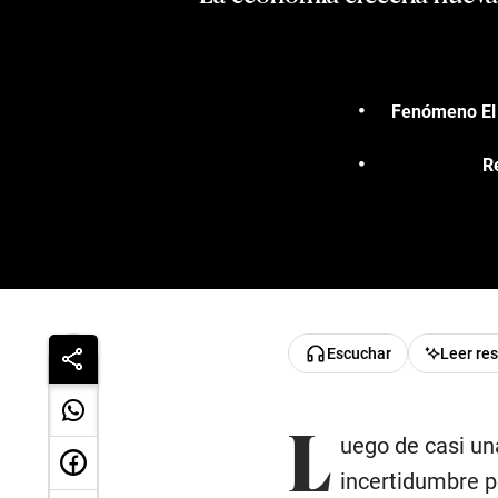
Fenómeno El N
R
Escuchar
Leer re
L
uego de casi un
incertidumbre po