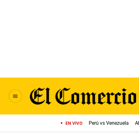
Perú vs Venezuela
A
EN VIVO