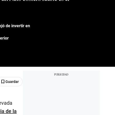
jó de invertir en
erior
Guardar
levada
ia de la