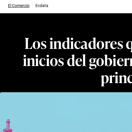
El Comercio
·
Ecdata
Los indicadores 
inicios del gobie
princ