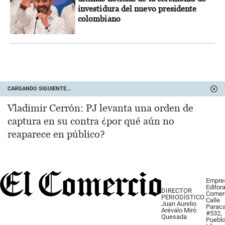
investidura del nuevo presidente
colombiano
CARGANDO SIGUIENTE...
Vladimir Cerrón: PJ levanta una orden de
captura en su contra ¿por qué aún no
reaparece en público?
Empre
Editora
DIRECTOR
Comer
PERIODÍSTICO:
Calle
Juan Aurelio
Parac
Arévalo Miró
#532,
Quesada
Puebl