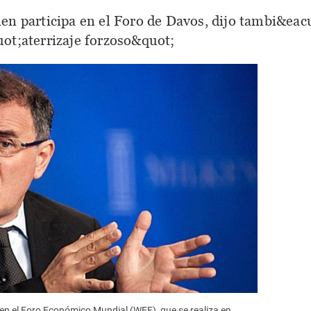
en participa en el Foro de Davos, dijo tambi&eac
ot;aterrizaje forzoso&quot;
 en el Foro Económico Mundial (WEF), que se realiza en