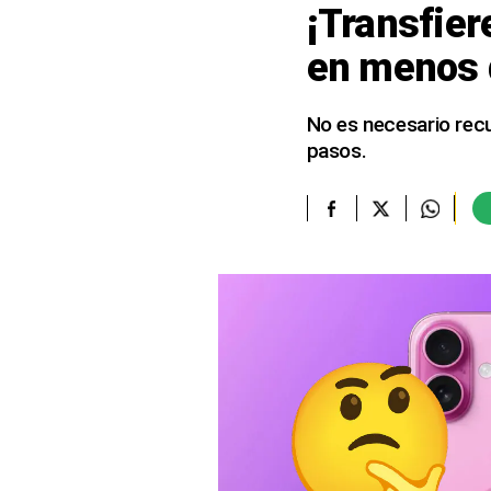
¡Transfier
elcomercio.pe
en menos 
Términos
Y
Condiciones
No es necesario recu
De
pasos.
Uso
Oficinas
Concesionarias
Principios
Rectores
Buenas
Prácticas
Políticas
De
Privacidad
Política
Integrada
De
Gestión