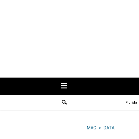
USA
Respuestas
Fama
Historias
Data
Videos
Recetas
Florida
Virales
Lo último
MAG
>
DATA
Volver a El Comercio