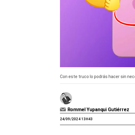
Derechos
Arco
Política
De
Cookies
Con este truco lo podrás hacer sin nece
Rommel Yupanqui Gutiérrez
24/09/2024 13H43