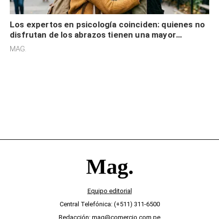
Los expertos en psicología coinciden: quienes no
disfrutan de los abrazos tienen una mayor
sensibilidad a los estímulos físicos y no es por
MAG.
desinterés
Equipo editorial
Central Telefónica: (+511) 311-6500
Redacción: mag@comercio.com.pe