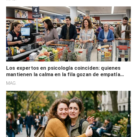
Los expertos en psicología coinciden: quienes
mantienen la calma en la fila gozan de empatía
cognitiva, gratitud y no solo tienen autocontrol
MAG.