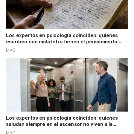
Los expertos en psicología coinciden: quienes
escriben con mala letra tienen el pensamiento
acelerado y no lo hacen por desinterés
MAG.
Los expertos en psicología coinciden: quienes
saludan siempre en el ascensor no viven a la
defensiva y tienen apertura social
MAG.