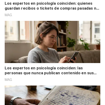
Los expertos en psicología coinciden: quienes
guardan recibos o tickets de compras pasadas no
son acumuladores, sino que tienen necesidad de
MAG.
control
Los expertos en psicología coinciden: las
personas que nunca publican contenido en sus
redes sociales no pretenden buscar validación
MAG.
externa