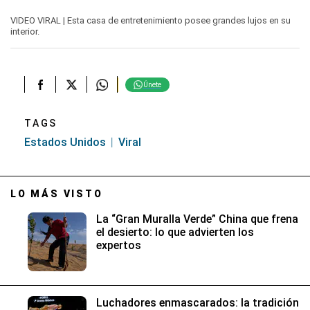
0
seconds
VIDEO VIRAL | Esta casa de entretenimiento posee grandes lujos en su
of
interior.
41
seconds
Únete
TAGS
Estados Unidos
Viral
LO MÁS VISTO
La “Gran Muralla Verde” China que frena
el desierto: lo que advierten los
expertos
Luchadores enmascarados: la tradición