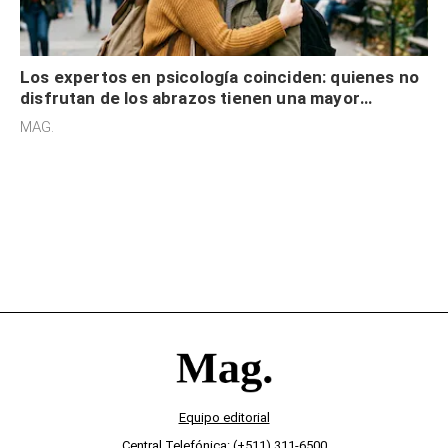
Los expertos en psicología coinciden: quienes no
disfrutan de los abrazos tienen una mayor
sensibilidad a los estímulos físicos y no es por
MAG.
desinterés
Equipo editorial
Central Telefónica: (+511) 311-6500