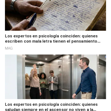
Los expertos en psicología coinciden: quienes
escriben con mala letra tienen el pensamiento
acelerado y no lo hacen por desinterés
MAG.
Los expertos en psicología coinciden: quienes
saludan siempre en el ascensor no viven a la