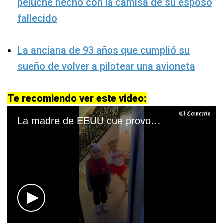
peluche hecho con la camisa de su esposo
fallecido
La anciana de 93 años que cumplió su
sueño de volver a pilotear una avioneta
Te recomiendo ver este video:
La madre de EEUU que provocó opiniones por mostrar la lujosa casa de juegos de su hija (@hairgoddessofny / TikTok)