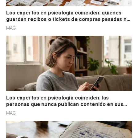
Los expertos en psicología coinciden: quienes
guardan recibos o tickets de compras pasadas no
son acumuladores, sino que tienen necesidad de
MAG.
control
Los expertos en psicología coinciden: las
personas que nunca publican contenido en sus
redes sociales no pretenden buscar validación
MAG.
externa