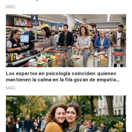
defensiva y tienen apertura social
MAG.
Los expertos en psicología coinciden: quienes
mantienen la calma en la fila gozan de empatía
cognitiva, gratitud y no solo tienen autocontrol
MAG.