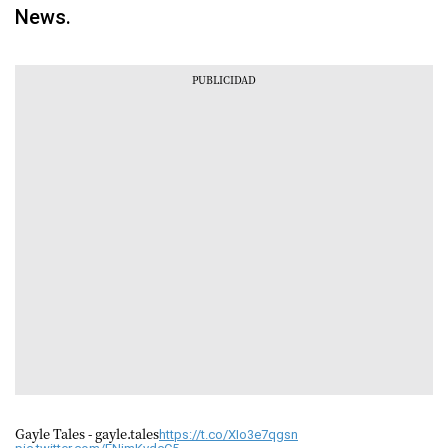
News.
Gayle Tales - gayle.tales
https://t.co/XIo3e7qgsn