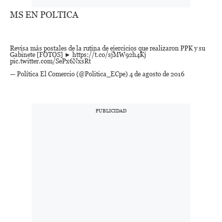
MS EN POLTICA
Revisa más postales de la rutina de ejercicios que realizaron PPK y su
Gabinete [FOTOS] ►
https://t.co/sjMW92h4Kj
pic.twitter.com/SePx6NxsRt
— Política El Comercio (@Politica_ECpe)
4 de agosto de 2016