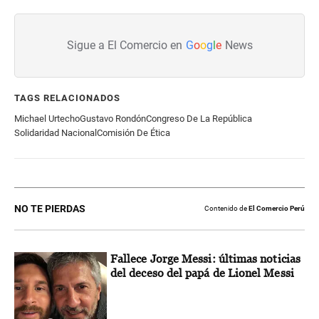
Sigue a El Comercio en
G
o
o
g
l
e
News
TAGS RELACIONADOS
Michael Urtecho
Gustavo Rondón
Congreso De La República
Solidaridad Nacional
Comisión De Ética
NO TE PIERDAS
Contenido de
El Comercio Perú
Fallece Jorge Messi: últimas noticias
del deceso del papá de Lionel Messi