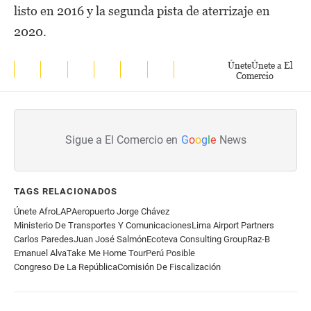
listo en 2016 y la segunda pista de aterrizaje en
2020.
Únete
Únete a El
Comercio
Sigue a El Comercio en
G
o
o
g
l
e
News
TAGS RELACIONADOS
Únete Afro
LAP
Aeropuerto Jorge Chávez
Ministerio De Transportes Y Comunicaciones
Lima Airport Partners
Carlos Paredes
Juan José Salmón
Ecoteva Consulting Group
Raz-B
Emanuel Alva
Take Me Home Tour
Perú Posible
Congreso De La República
Comisión De Fiscalización