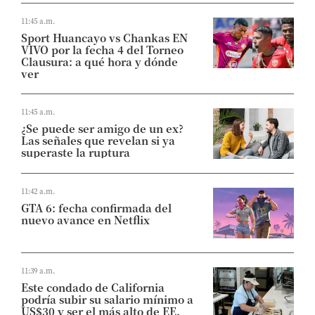
11:45 a.m.
Sport Huancayo vs Chankas EN
VIVO por la fecha 4 del Torneo
Clausura: a qué hora y dónde
ver
11:45 a.m.
¿Se puede ser amigo de un ex?
Las señales que revelan si ya
superaste la ruptura
11:42 a.m.
GTA 6: fecha confirmada del
nuevo avance en Netflix
11:39 a.m.
Este condado de California
podría subir su salario mínimo a
US$30 y ser el más alto de EE.