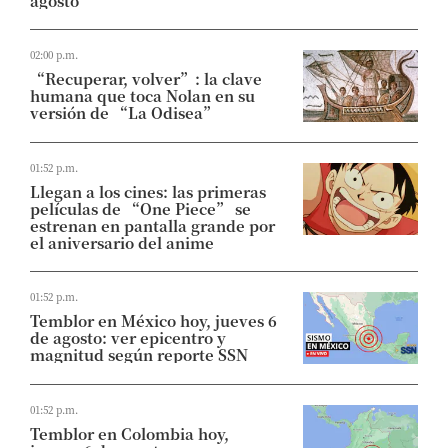
agosto
02:00 p.m.
“Recuperar, volver”: la clave
humana que toca Nolan en su
versión de “La Odisea”
01:52 p.m.
Llegan a los cines: las primeras
películas de “One Piece” se
estrenan en pantalla grande por
el aniversario del anime
01:52 p.m.
Temblor en México hoy, jueves 6
de agosto: ver epicentro y
magnitud según reporte SSN
01:52 p.m.
Temblor en Colombia hoy,