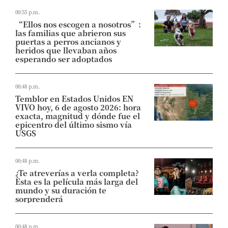
00:55 p.m.
“Ellos nos escogen a nosotros”:
las familias que abrieron sus
puertas a perros ancianos y
heridos que llevaban años
esperando ser adoptados
00:48 p.m.
Temblor en Estados Unidos EN
VIVO hoy, 6 de agosto 2026: hora
exacta, magnitud y dónde fue el
epicentro del último sismo vía
USGS
00:48 p.m.
¿Te atreverías a verla completa?
Esta es la película más larga del
mundo y su duración te
sorprenderá
00:48 p.m.