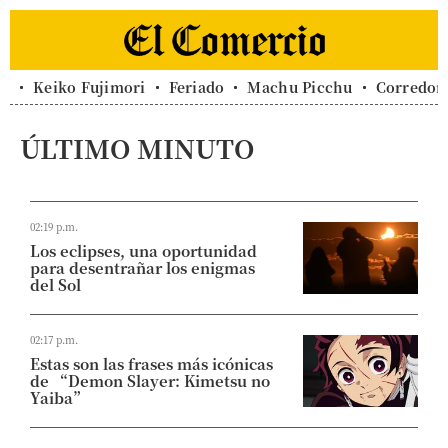
Keiko Fujimori
Feriado
Machu Picchu
Corredor 
ÚLTIMO MINUTO
02:19 p.m.
Los eclipses, una oportunidad
para desentrañar los enigmas
del Sol
02:17 p.m.
Estas son las frases más icónicas
de “Demon Slayer: Kimetsu no
Yaiba”