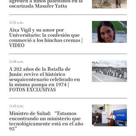
agreden a niños palestinos en la
oscarizada Masafer Yatta
11:51 a.m.
Aixa Vigil y su amor por
Universitario: la confesión que
conmovió a los hinchas cremas |
VIDEO
11:48 a.m.
A 202 años de la Batalla de
Junín: revive el histórico
sesquicentenario celebrado en
la misma pampa en 1974 |
FOTOS EXCLUSIVAS
11:45 a.m.
Ministro de Salud: “Estamos
encontrando un ministerio que
tecnológicamente está en el año
95”