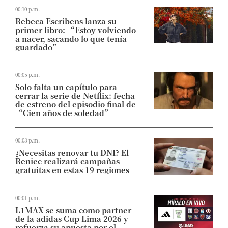
00:10 p.m.
Rebeca Escribens lanza su
primer libro: “Estoy volviendo
a nacer, sacando lo que tenía
guardado”
00:05 p.m.
Solo falta un capítulo para
cerrar la serie de Netflix: fecha
de estreno del episodio final de
“Cien años de soledad”
00:03 p.m.
¿Necesitas renovar tu DNI? El
Reniec realizará campañas
gratuitas en estas 19 regiones
00:01 p.m.
L1MAX se suma como partner
de la adidas Cup Lima 2026 y
refuerza su apuesta por el