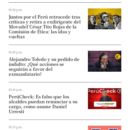
01:20 p.m.
Juntos por el Perú retrocede tras
críticas y retira a exdirigente del
Movadef César Tito Rojas de la
Comisión de Ética: las idas y
vueltas
01:20 p.m.
Alejandro Toledo y su pedido de
indulto: ¿Qué acciones se
seguirán a favor del
exmandatario?
01:16 p.m.
PerúCheck: Es falso que los
alcaldes puedan renunciar a su
cargo, como asume Daniel
Urresti
01:15 p.m.