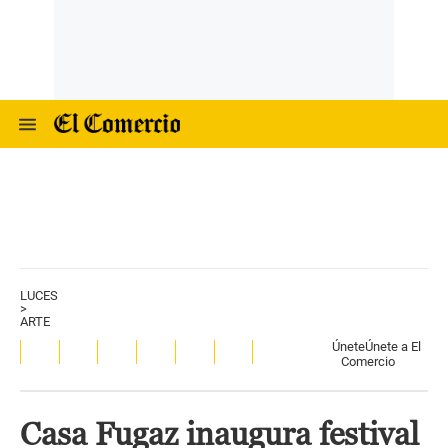
LUCES
>
ARTE
Únete
Únete a El
Comercio
Casa Fugaz inaugura festival