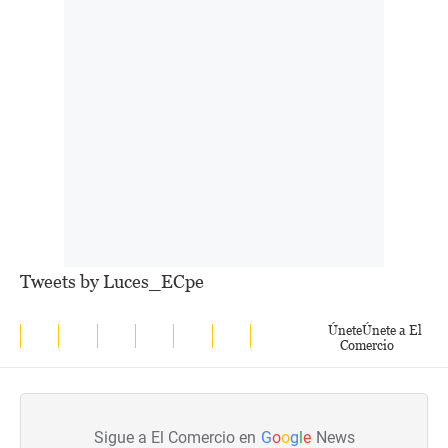
Tweets by Luces_ECpe
Únete
Únete a El
Comercio
Sigue a El Comercio en
G
o
o
g
l
e
News