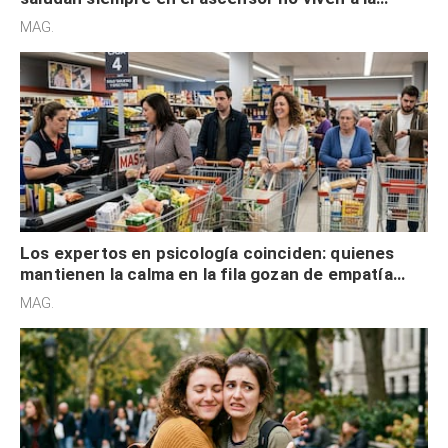
defensiva y tienen apertura social
MAG.
Los expertos en psicología coinciden: quienes
mantienen la calma en la fila gozan de empatía
cognitiva, gratitud y no solo tienen autocontrol
MAG.