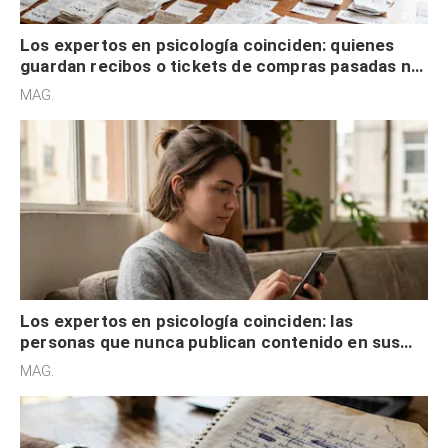
Los expertos en psicología coinciden: quienes
guardan recibos o tickets de compras pasadas no
son acumuladores, sino que tienen necesidad de
MAG.
control
Los expertos en psicología coinciden: las
personas que nunca publican contenido en sus
redes sociales no pretenden buscar validación
MAG.
externa