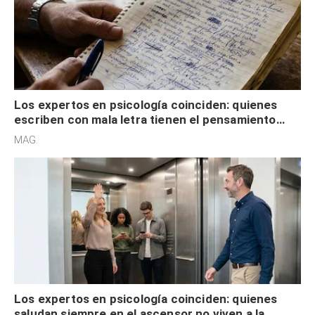
Los expertos en psicología coinciden: quienes
escriben con mala letra tienen el pensamiento
acelerado y no lo hacen por desinterés
MAG.
Los expertos en psicología coinciden: quienes
saludan siempre en el ascensor no viven a la