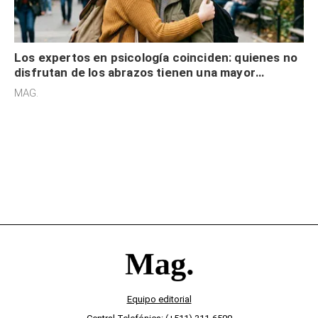
Los expertos en psicología coinciden: quienes no
disfrutan de los abrazos tienen una mayor
sensibilidad a los estímulos físicos y no es por
MAG.
desinterés
Equipo editorial