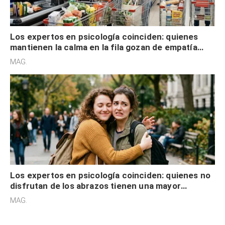
Los expertos en psicología coinciden: quienes
mantienen la calma en la fila gozan de empatía
cognitiva, gratitud y no solo tienen autocontrol
MAG.
Los expertos en psicología coinciden: quienes no
disfrutan de los abrazos tienen una mayor
sensibilidad a los estímulos físicos y no es por
MAG.
desinterés