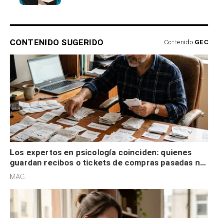
CONTENIDO SUGERIDO
Contenido
GEC
Los expertos en psicología coinciden: quienes
guardan recibos o tickets de compras pasadas no
son acumuladores, sino que tienen necesidad de
MAG.
control