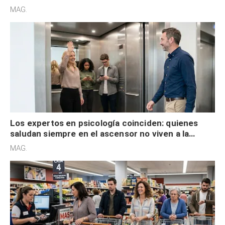
acelerado y no lo hacen por desinterés
MAG.
Los expertos en psicología coinciden: quienes
saludan siempre en el ascensor no viven a la
defensiva y tienen apertura social
MAG.