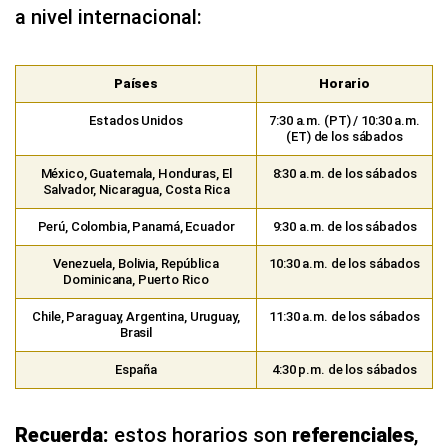
a nivel internacional:
Países
Horario
Estados Unidos
7:30 a.m. (PT) / 10:30 a.m.
(ET) de los sábados
México, Guatemala, Honduras, El
8:30 a.m. de los sábados
Salvador, Nicaragua, Costa Rica
Perú, Colombia, Panamá, Ecuador
9:30 a.m. de los sábados
Venezuela, Bolivia, República
10:30 a.m. de los sábados
Dominicana, Puerto Rico
Chile, Paraguay, Argentina, Uruguay,
11:30 a.m. de los sábados
Brasil
España
4:30 p.m. de los sábados
Recuerda:
estos horarios son
referenciales
,