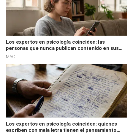
Los expertos en psicología coinciden: las
personas que nunca publican contenido en sus
redes sociales no pretenden buscar validación
MAG.
externa
Los expertos en psicología coinciden: quienes
escriben con mala letra tienen el pensamiento