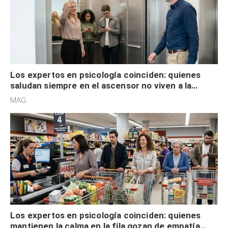
Los expertos en psicología coinciden: quienes
saludan siempre en el ascensor no viven a la
defensiva y tienen apertura social
MAG.
Los expertos en psicología coinciden: quienes
mantienen la calma en la fila gozan de empatía