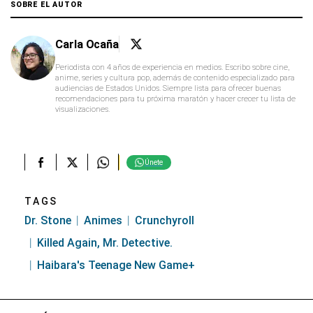
SOBRE EL AUTOR
Carla Ocaña
Periodista con 4 años de experiencia en medios. Escribo sobre cine,
anime, series y cultura pop, además de contenido especializado para
audiencias de Estados Unidos. Siempre lista para ofrecer buenas
recomendaciones para tu próxima maratón y hacer crecer tu lista de
visualizaciones.
Únete
TAGS
Dr. Stone
Animes
Crunchyroll
Killed Again, Mr. Detective.
Haibara's Teenage New Game+