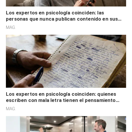
Los expertos en psicología coinciden: las
personas que nunca publican contenido en sus
redes sociales no pretenden buscar validación
MAG.
externa
Los expertos en psicología coinciden: quienes
escriben con mala letra tienen el pensamiento
acelerado y no lo hacen por desinterés
MAG.