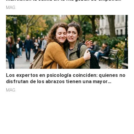
cognitiva, gratitud y no solo tienen autocontrol
MAG.
Los expertos en psicología coinciden: quienes no
disfrutan de los abrazos tienen una mayor
sensibilidad a los estímulos físicos y no es por
MAG.
desinterés