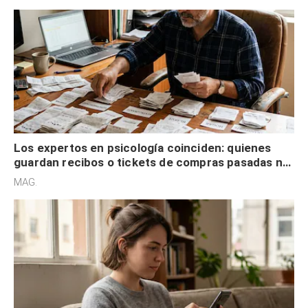
Los expertos en psicología coinciden: quienes
guardan recibos o tickets de compras pasadas no
son acumuladores, sino que tienen necesidad de
MAG.
control