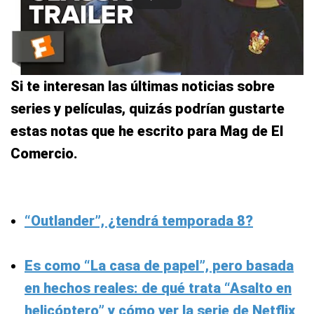
Si te interesan las últimas noticias sobre
series y películas, quizás podrían gustarte
estas notas que he escrito para Mag de El
Comercio.
“Outlander”, ¿tendrá temporada 8?
Es como “La casa de papel”, pero basada
en hechos reales: de qué trata “Asalto en
helicóptero” y cómo ver la serie de Netflix