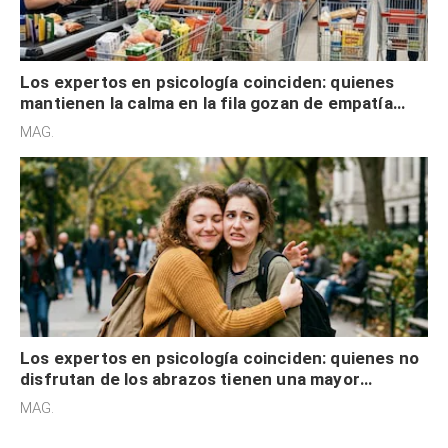
Los expertos en psicología coinciden: quienes
mantienen la calma en la fila gozan de empatía
cognitiva, gratitud y no solo tienen autocontrol
MAG.
Los expertos en psicología coinciden: quienes no
disfrutan de los abrazos tienen una mayor
sensibilidad a los estímulos físicos y no es por
MAG.
desinterés