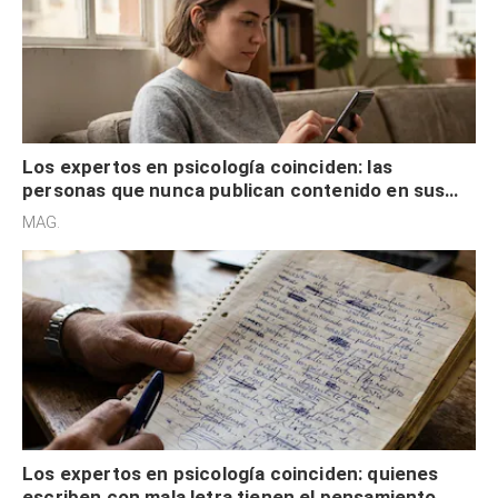
Los expertos en psicología coinciden: las
personas que nunca publican contenido en sus
redes sociales no pretenden buscar validación
MAG.
externa
Los expertos en psicología coinciden: quienes
escriben con mala letra tienen el pensamiento