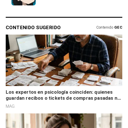
CONTENIDO SUGERIDO
Contenido
GEC
Los expertos en psicología coinciden: quienes
guardan recibos o tickets de compras pasadas no
son acumuladores, sino que tienen necesidad de
MAG.
control