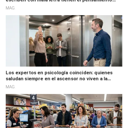
acelerado y no lo hacen por desinterés
MAG.
Los expertos en psicología coinciden: quienes
saludan siempre en el ascensor no viven a la
defensiva y tienen apertura social
MAG.