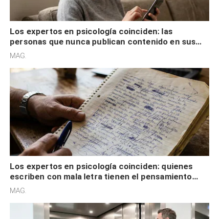
Los expertos en psicología coinciden: las
personas que nunca publican contenido en sus
redes sociales no pretenden buscar validación
MAG.
externa
Los expertos en psicología coinciden: quienes
escriben con mala letra tienen el pensamiento
acelerado y no lo hacen por desinterés
MAG.