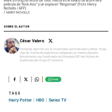
Mark Strong ha hecho de todo. Hasta es el villano de la primera
película de "Kick-Ass" y un espía en "Kingsman" (Foto: Henry
Nicholls / AFP)
/
HENRY NICHOLLS
SOBRE EL AUTOR
César Valero
Periodista. Bachiller por la Universidad Jaime Bausate y Meza. Tengo
más de 10 años de experiencia trabajando en medios digitales.
Actualmente, soy Coordinador de Estrategia SEO del Núcleo de
Audiencias del Grupo El Comercio.
Únete
TAGS
Harry Potter
HBO
Series TV