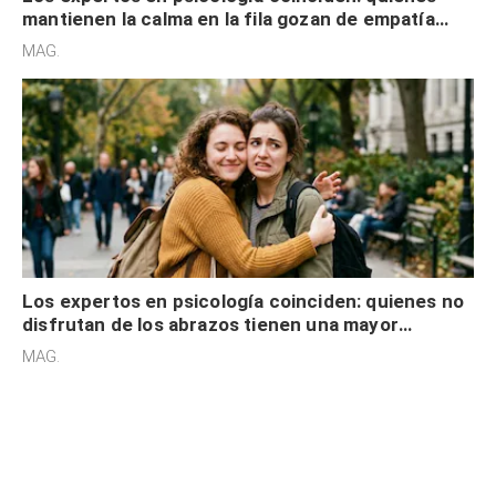
mantienen la calma en la fila gozan de empatía
cognitiva, gratitud y no solo tienen autocontrol
MAG.
Los expertos en psicología coinciden: quienes no
disfrutan de los abrazos tienen una mayor
sensibilidad a los estímulos físicos y no es por
MAG.
desinterés