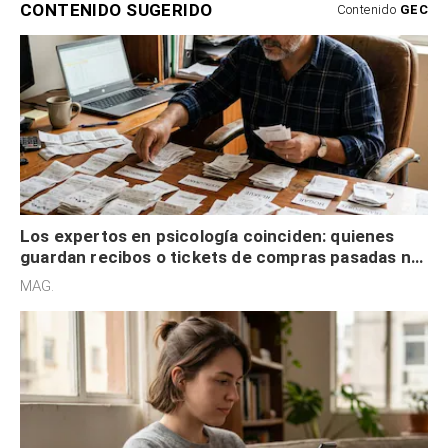
CONTENIDO SUGERIDO
Contenido
GEC
Los expertos en psicología coinciden: quienes
guardan recibos o tickets de compras pasadas no
son acumuladores, sino que tienen necesidad de
MAG.
control