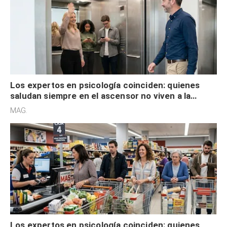
Los expertos en psicología coinciden: quienes
saludan siempre en el ascensor no viven a la
defensiva y tienen apertura social
MAG.
Los expertos en psicología coinciden: quienes