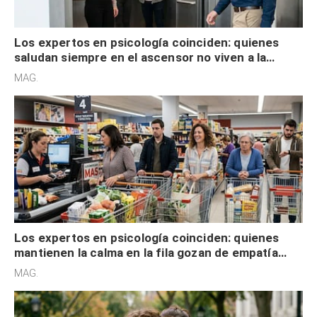
Los expertos en psicología coinciden: quienes
saludan siempre en el ascensor no viven a la
defensiva y tienen apertura social
MAG.
Los expertos en psicología coinciden: quienes
mantienen la calma en la fila gozan de empatía
cognitiva, gratitud y no solo tienen autocontrol
MAG.