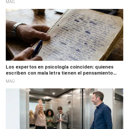
MAG.
externa
Los expertos en psicología coinciden: quienes
escriben con mala letra tienen el pensamiento
acelerado y no lo hacen por desinterés
MAG.