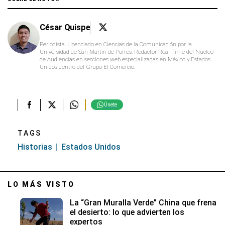
César Quispe
Periodista. Licenciado en Ciencias de la Comunicación por la
Universidad de San Martín de Porres. Redactor Real Time del Núcleo
de Audiencias en secciones web especializadas en México y Estados
Unidos dentro del Grupo El Comercio.
Únete
TAGS
Historias
Estados Unidos
LO MÁS VISTO
La “Gran Muralla Verde” China que frena
el desierto: lo que advierten los
expertos