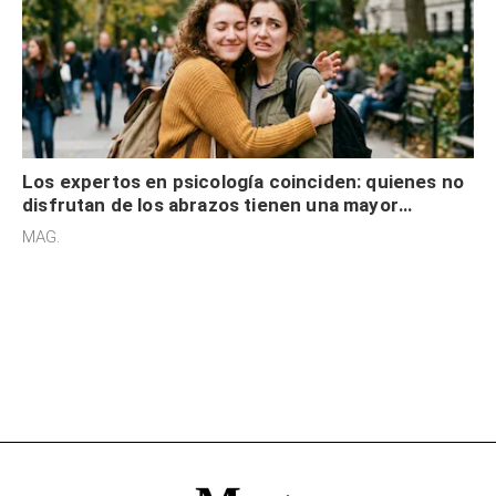
Los expertos en psicología coinciden: quienes no
disfrutan de los abrazos tienen una mayor
sensibilidad a los estímulos físicos y no es por
MAG.
desinterés