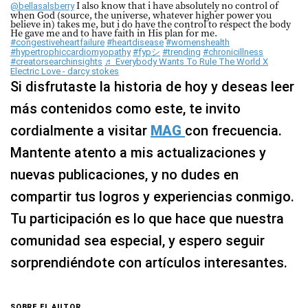
I also know that i have absolutely no control of
@bellasalsberry
when God (source, the universe, whatever higher power you
believe in) takes me, but i do have the control to respect the body
He gave me and to have faith in His plan for me.
#congestiveheartfailure
#heartdisease
#womenshealth
#hypertrophiccardiomyopathy
#fypシ
#trending
#chronicillness
#creatorsearchinsights
♬ Everybody Wants To Rule The World X
Electric Love - darcy stokes
Si disfrutaste la historia de hoy y deseas leer
más contenidos como este, te invito
cordialmente a visitar
MAG
con frecuencia.
Mantente atento a mis actualizaciones y
nuevas publicaciones, y no dudes en
compartir tus logros y experiencias conmigo.
Tu participación es lo que hace que nuestra
comunidad sea especial, y espero seguir
sorprendiéndote con artículos interesantes.
SOBRE EL AUTOR