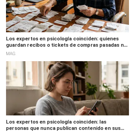
Los expertos en psicología coinciden: quienes
guardan recibos o tickets de compras pasadas no
son acumuladores, sino que tienen necesidad de
MAG.
control
Los expertos en psicología coinciden: las
personas que nunca publican contenido en sus
redes sociales no pretenden buscar validación