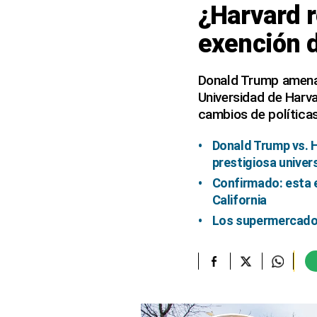
¿Harvard r
elcomercio.pe
exención 
Términos
Y
Condiciones
Donald Trump amenaz
De
Universidad de Harva
Uso
cambios de políticas
Oficinas
Concesionarias
Donald Trump vs. H
Principios
prestigiosa univer
Rectores
Confirmado: esta e
Buenas
California
Prácticas
Los supermercados
Políticas
De
Privacidad
Política
Integrada
De
Gestión