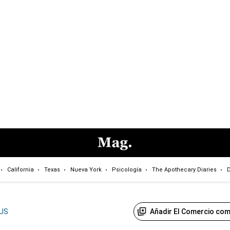
California
Texas
Nueva York
Psicología
The Apothecary Diaries
D
Añadir El Comercio com
US