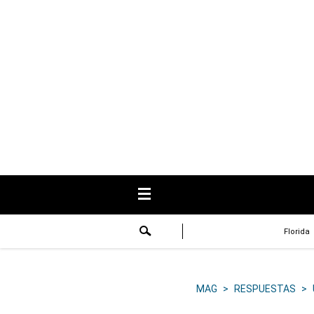
USA
Respuestas
Fama
Historias
Data
Videos
Recetas
Florida
Virales
Lo último
MAG
>
RESPUESTAS
>
Volver a El Comercio