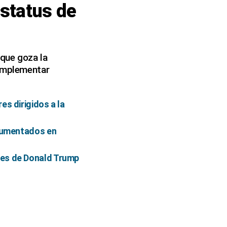
estatus de
que goza la
 implementar
es dirigidos a la
ocumentados en
les de Donald Trump