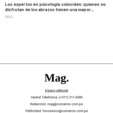
Los expertos en psicología coinciden: quienes no
disfrutan de los abrazos tienen una mayor
sensibilidad a los estímulos físicos y no es por
MAG.
desinterés
Equipo editorial
Central Telefónica: (+511) 311-6500
Redacción: mag@comercio.com.pe
Publicidad: fonoavisos@comercio.com.pe