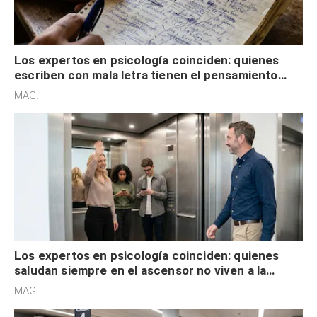
Los expertos en psicología coinciden: quienes
escriben con mala letra tienen el pensamiento
acelerado y no lo hacen por desinterés
MAG.
Los expertos en psicología coinciden: quienes
saludan siempre en el ascensor no viven a la
defensiva y tienen apertura social
MAG.