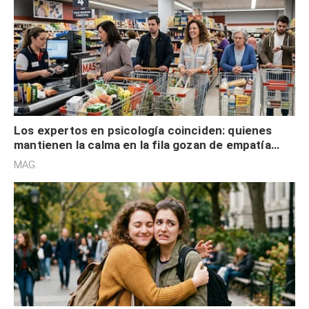
Los expertos en psicología coinciden: quienes
mantienen la calma en la fila gozan de empatía
cognitiva, gratitud y no solo tienen autocontrol
MAG.