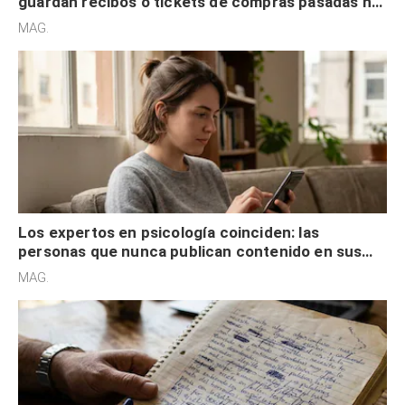
guardan recibos o tickets de compras pasadas no
son acumuladores, sino que tienen necesidad de
MAG.
control
Los expertos en psicología coinciden: las
personas que nunca publican contenido en sus
redes sociales no pretenden buscar validación
MAG.
externa