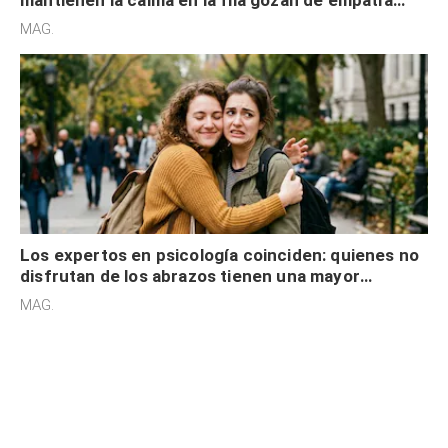
mantienen la calma en la fila gozan de empatía
cognitiva, gratitud y no solo tienen autocontrol
MAG.
Los expertos en psicología coinciden: quienes no
disfrutan de los abrazos tienen una mayor
sensibilidad a los estímulos físicos y no es por
MAG.
desinterés