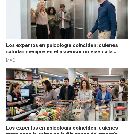
Los expertos en psicología coinciden: quienes
saludan siempre en el ascensor no viven a la
defensiva y tienen apertura social
MAG.
Los expertos en psicología coinciden: quienes