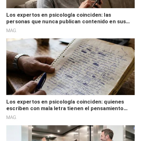
Los expertos en psicología coinciden: las
personas que nunca publican contenido en sus
redes sociales no pretenden buscar validación
MAG.
externa
Los expertos en psicología coinciden: quienes
escriben con mala letra tienen el pensamiento
acelerado y no lo hacen por desinterés
MAG.