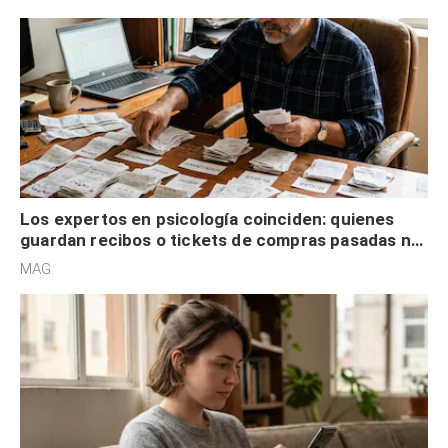
Los expertos en psicología coinciden: quienes
guardan recibos o tickets de compras pasadas no
son acumuladores, sino que tienen necesidad de
MAG.
control