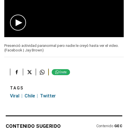
0
seconds
Presenció actividad paranormal pero nadie le creyó hasta ver el video.
of
(Facebook | Jay Brown)
0
seconds
Únete
TAGS
Viral
Chile
Twitter
CONTENIDO SUGERIDO
Contenido
GEC