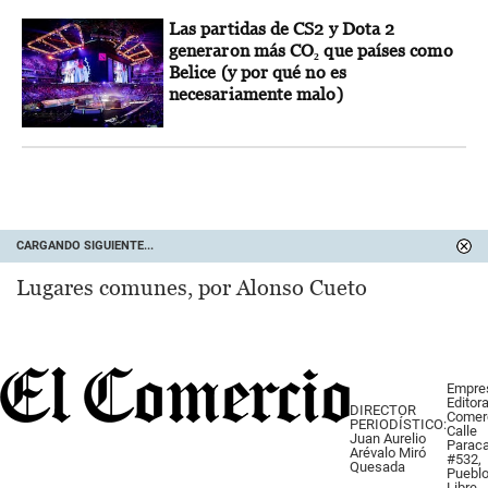
Las partidas de CS2 y Dota 2
generaron más CO₂ que países como
Belice (y por qué no es
necesariamente malo)
CARGANDO SIGUIENTE...
Lugares comunes, por Alonso Cueto
Empre
Editora
DIRECTOR
Comer
PERIODÍSTICO:
Calle
Juan Aurelio
Parac
Arévalo Miró
#532,
Quesada
Puebl
Libre.