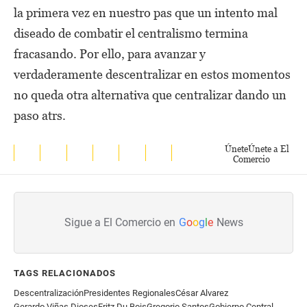
la primera vez en nuestro pas que un intento mal
diseado de combatir el centralismo termina
fracasando. Por ello, para avanzar y
verdaderamente descentralizar en estos momentos
no queda otra alternativa que centralizar dando un
paso atrs.
Únete
Únete a El
Comercio
Sigue a El Comercio en
G
o
o
g
l
e
News
TAGS RELACIONADOS
Descentralización
Presidentes Regionales
César Alvarez
Gerardo Viñas Dioses
Fritz Du Bois
Gregorio Santos
Gobierno Central