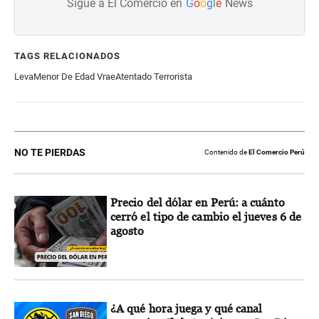
Sigue a El Comercio en
G
o
o
g
l
e
News
TAGS RELACIONADOS
Leva
Menor De Edad Vrae
Atentado Terrorista
NO TE PIERDAS
Contenido de
El Comercio Perú
Precio del dólar en Perú: a cuánto
cerró el tipo de cambio el jueves 6 de
agosto
¿A qué hora juega y qué canal