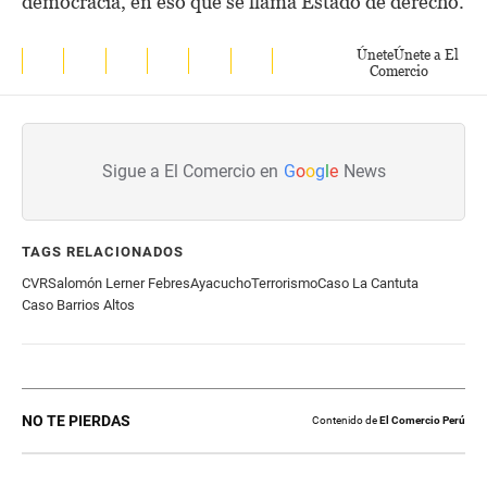
democracia, en eso que se llama Estado de derecho.
Únete
Únete a El
Comercio
Sigue a El Comercio en
G
o
o
g
l
e
News
TAGS RELACIONADOS
CVR
Salomón Lerner Febres
Ayacucho
Terrorismo
Caso La Cantuta
Caso Barrios Altos
NO TE PIERDAS
Contenido de
El Comercio Perú