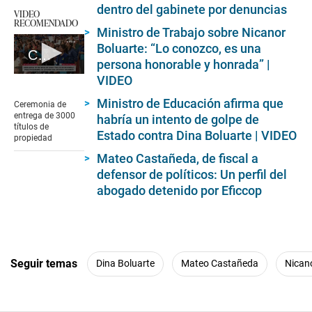
dentro del gabinete por denuncias
VIDEO
RECOMENDADO
Ministro de Trabajo sobre Nicanor
Boluarte: “Lo conozco, es una
Ceremonia de entrega de 3000 títulos de propiedad
persona honorable y honrada” |
0
VIDEO
seconds
of
Ministro de Educación afirma que
Ceremonia de
5
entrega de 3000
habría un intento de golpe de
minutes,
títulos de
Estado contra Dina Boluarte | VIDEO
5
propiedad
seconds
Mateo Castañeda, de fiscal a
defensor de políticos: Un perfil del
abogado detenido por Eficcop
Seguir temas
Dina Boluarte
Mateo Castañeda
Nican