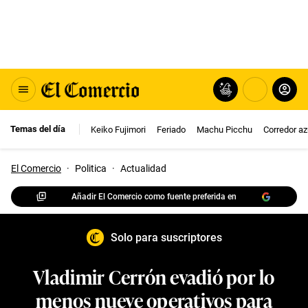
Temas del día
Keiko Fujimori
Feriado
Machu Picchu
Corredor az
El Comercio
·
Politica
·
Actualidad
Añadir El Comercio como fuente preferida en
Solo para suscriptores
Vladimir Cerrón evadió por lo
menos nueve operativos para