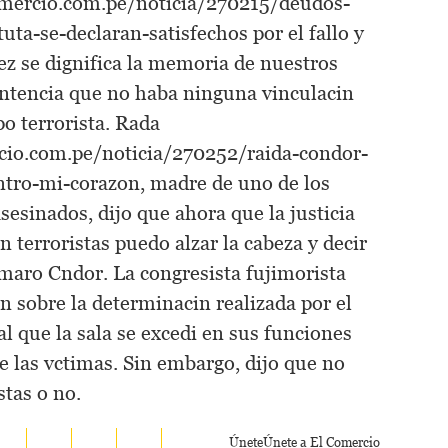
omercio.com.pe/noticia/270215/deudos-
uta-se-declaran-satisfechos por el fallo y
ez se dignifica la memoria de nuestros
entencia que no haba ninguna vinculacin
po terrorista. Rada
io.com.pe/noticia/270252/raida-condor-
entro-mi-corazon, madre de uno de los
sesinados, dijo que ahora que la justicia
n terroristas puedo alzar la cabeza y decir
aro Cndor. La congresista fujimorista
in sobre la determinacin realizada por el
al que la sala se excedi en sus funciones
de las vctimas. Sin embargo, dijo que no
stas o no.
Únete
Únete a El Comercio