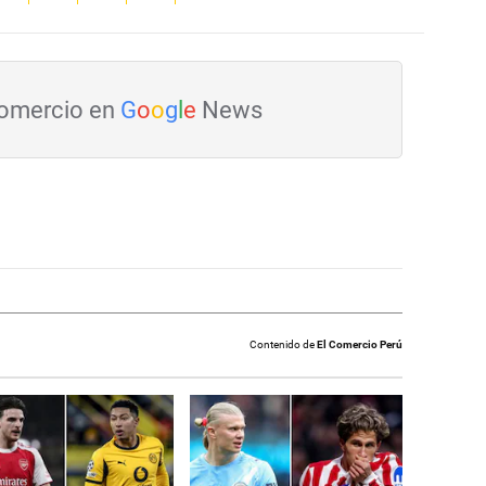
Comercio en
G
o
o
g
l
e
News
Contenido de
El Comercio Perú