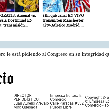
GRATIS, Arsenal vs.
¿En qué canal EN VIVO
ssia Dortmund EN
transmiten Manchester
: transmisión
City-Atlético Madrid:
NE del partido
dónde ver ONLINE y
toso
GRATIS partido amistoso?
ro le está pidiendo al Congreso en su integridad qu
DIRECTOR
Empresa Editora El
Copyright © e
PERIODÍSTICO:
Comercio
© Empresa Edi
Juan Aurelio Arévalo
Calle Paracas #532,
Comercio - To
Miró Quesada
Pueblo Libre.