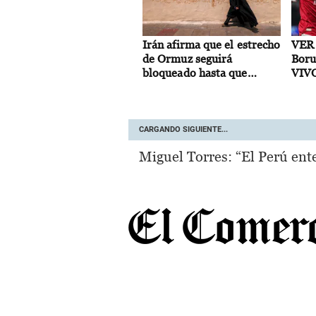
Irán afirma que el estrecho
VER 
de Ormuz seguirá
Boru
bloqueado hasta que
VIVO
EE.UU. acepte “todas” sus
ONLI
condiciones
amis
CARGANDO SIGUIENTE...
Miguel Torres: “El Perú ente