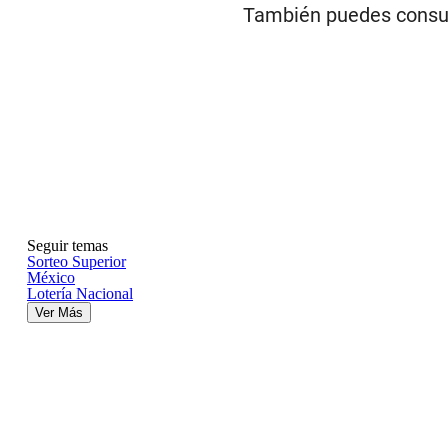
Por
Redacción EC
07/08/2026, 09:56 a.m.
RESULTAD
DEL VIER
Conoce los resultado
También puedes consu