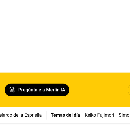
Pregúntale a Merlín IA
belardo de la Espriella
Temas del día
Keiko Fujimori
Simon 