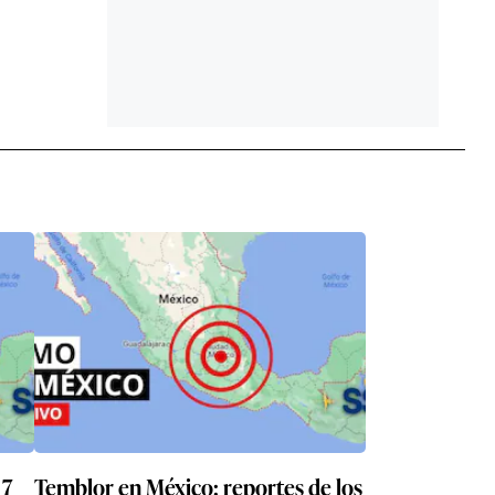
del Minsa
6
De brigadas de seguridad urbana al
rol de los militares: ¿qué se sabe del
plan de seguridad que Abelardo de
la Espriella pondrá en marcha en
Colombia?