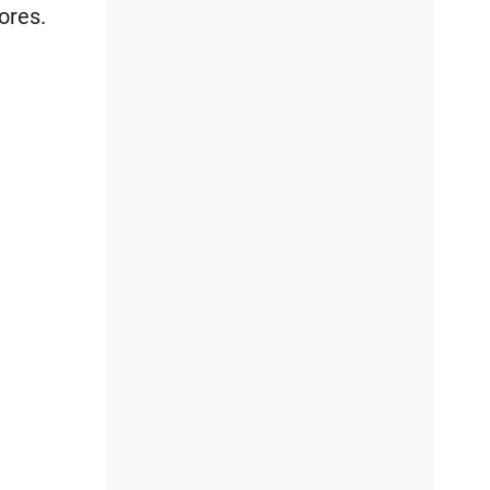
Guardar
893
rnes.
riores.