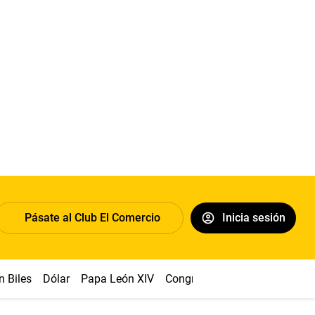
Pásate al Club El Comercio
Inicia sesión
Biles
Dólar
Papa León XIV
Congreso
Machu Picchu
Ab