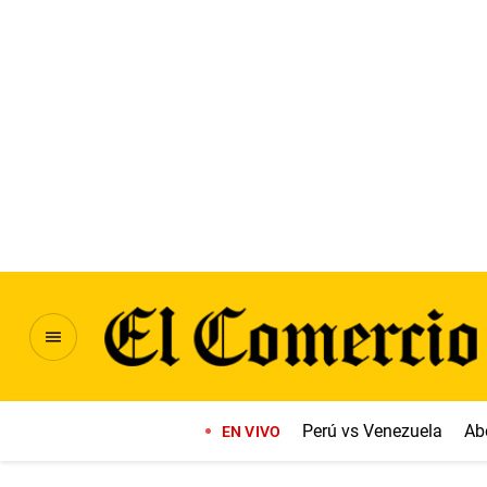
Perú vs Venezuela
A
EN VIVO