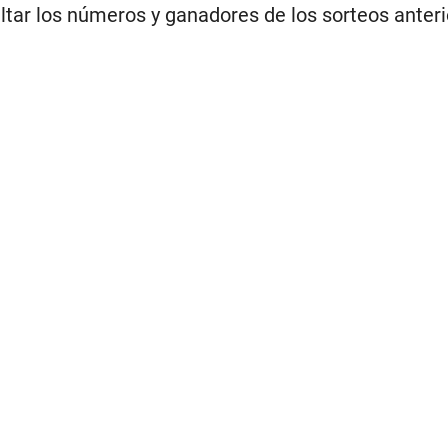
Seguir en
OS SORTEO SUPERIOR 2
NES 7 DE AGOSTO
s del
Sorteo Superior
de la
Lotería Nacional
del vie
ltar los números y ganadores de los sorteos ante