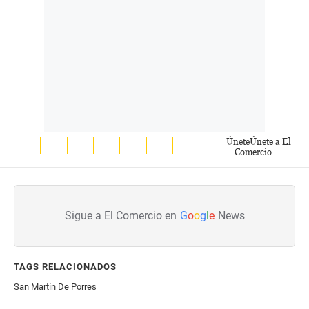
Únete
Únete a El
Comercio
Sigue a El Comercio en
G
o
o
g
l
e
News
TAGS RELACIONADOS
San Martín De Porres