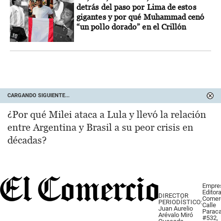
detrás del paso por Lima de estos
gigantes y por qué Muhammad cenó
“un pollo dorado” en el Crillón
CARGANDO SIGUIENTE...
¿Por qué Milei ataca a Lula y llevó la relación
entre Argentina y Brasil a su peor crisis en
décadas?
Empre
Editora
DIRECTOR
Comer
PERIODÍSTICO:
Calle
Juan Aurelio
Parac
Arévalo Miró
#532,