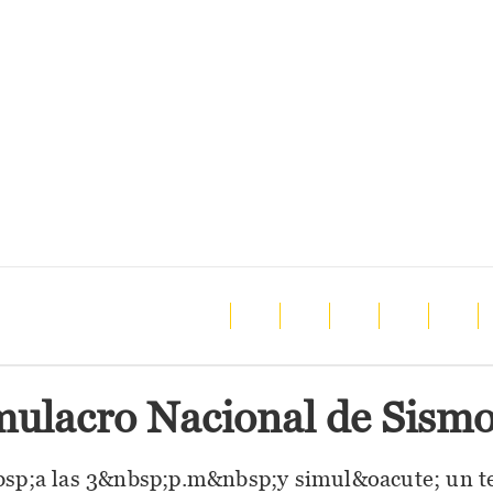
mulacro Nacional de Sism
nbsp;a las 3&nbsp;p.m&nbsp;y simul&oacute; un 