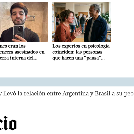
nes eran los
Los expertos en psicología
uencers asesinados en
coinciden: las personas
erra interna del
que hacen una “pausa”
el de Sinaloa en
antes de responder una
co
provocación tienen una
gran capacidad para
reconocer sus emociones
 llevó la relación entre Argentina y Brasil a su peo