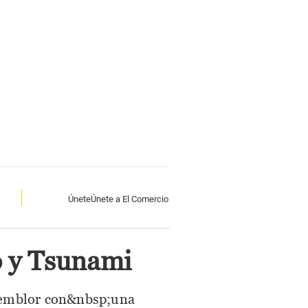
Únete
Únete a El Comercio
o y Tsunami
temblor con&nbsp;una