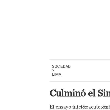
SOCIEDAD
>
LIMA
Culminó el Si
El ensayo inici&oacute;&