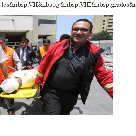
re los&nbsp;VII&nbsp;y&nbsp;VIII&nbsp;grados&