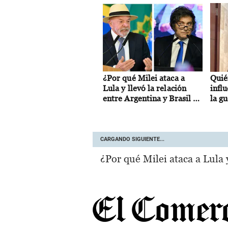
¿Por qué Milei ataca a
Quié
Lula y llevó la relación
infl
entre Argentina y Brasil a
la gu
su peor crisis en décadas?
Cárt
Méxi
CARGANDO SIGUIENTE...
¿Por qué Milei ataca a Lula y