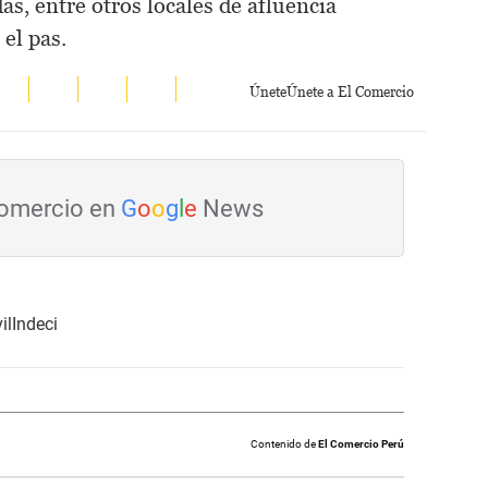
as, entre otros locales de afluencia
el pas.
Únete
Únete a El Comercio
Comercio en
G
o
o
g
l
e
News
il
Indeci
Contenido de
El Comercio Perú