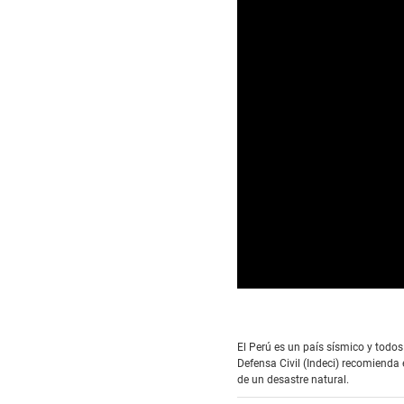
0
s
e
c
El Perú es un país sísmico y todo
o
Civil (Indeci) recomienda el uso 
n