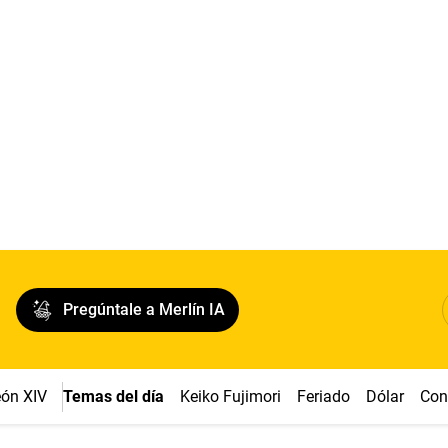
Pregúntale a Merlín IA
ón XIV
Temas del día
Keiko Fujimori
Feriado
Dólar
Con