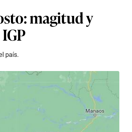
osto: magitud y
l IGP
l país.