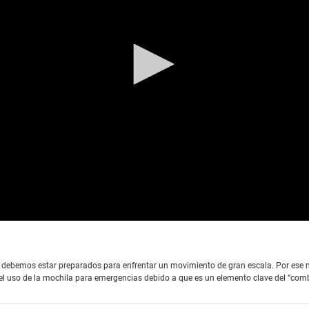
s debemos estar preparados para enfrentar un movimiento de gran escala. Por ese m
de la mochila para emergencias debido a que es un elemento clave del “combo de su