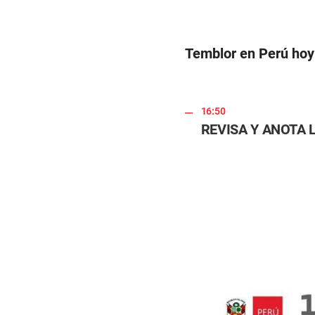
d
natural.
s
o
f
0
s
e
Temblor en Perú hoy
c
o
n
d
s
16:50
V
REVISA Y ANOTA
o
l
u
m
e
9
0
%